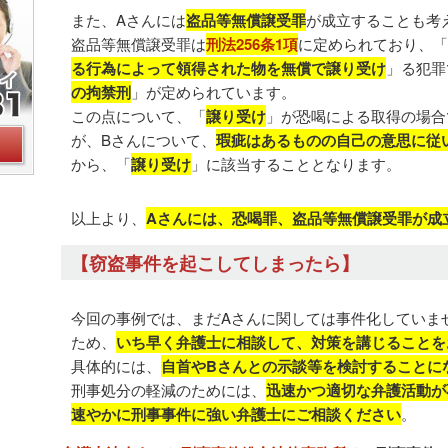
また、Aさんには
盗品等無償譲受罪
が成立することも考
盗品等無償譲受罪は
刑法256条1項
に定められており、「
る行為によって領得された物を無償で譲り受け
」る犯罪
の拘禁刑
」が定められています。
この点について、「
譲り受け
」が恐喝による取得の場合
が、Bさんについて、
瑕疵はあるものの自己の意思に従
から、「
譲り受け
」に該当することとなります。
以上より、
Aさんには、恐喝罪、盗品等無償譲受罪が成
【窃盗事件を起こしてしまったら】
今回の事例では、まだAさんに関しては事件化していま
ため、
いち早く弁護士に相談して、対策を講じることを
具体的には、
自首やBさんとの示談等を検討することに
刑事処分の軽減のためには、
迅速かつ適切な弁護活動が
速やかに刑事事件に強い弁護士にご相談ください
。