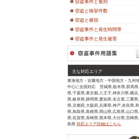
窃盗事件と量刑
窃盗と検挙件数
窃盗と横領
窃盗事件と発生時間帯
窃盗事件と発生被害
主な対応エリア
東海地方・近畿地方・中国地方・九州
中心に全国対応 茨城県,栃木県,群馬県
県,千葉県,東京都,八王子,神奈川県,横浜
県,岐阜県,静岡県,愛知県,名古屋,三重県
県,京都府,大阪府,兵庫県,神戸,奈良県,
県,鳥取県,島根県,岡山県,広島県,山口県
県,佐賀県,長崎県,熊本県,大分県,宮崎県
島県
対応エリア詳細はこちら