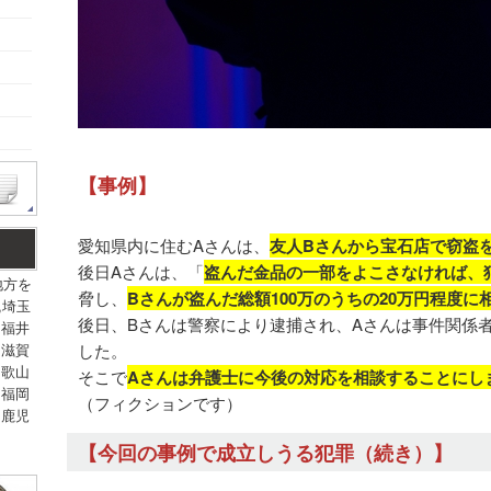
【事例】
愛知県内に住むAさんは、
友人Bさんから宝石店で窃盗
後日Aさんは、「
盗んだ金品の一部をよこさなければ、
地方を
脅し、
Bさんが盗んだ総額100万のうちの20万円程度
,埼玉
後日、Bさんは警察により逮捕され、Aさんは事件関係
,福井
,滋賀
した。
和歌山
そこで
Aさんは弁護士に今後の対応を相談することにし
,福岡
（フィクションです）
,鹿児
【今回の事例で成立しうる犯罪（続き）】