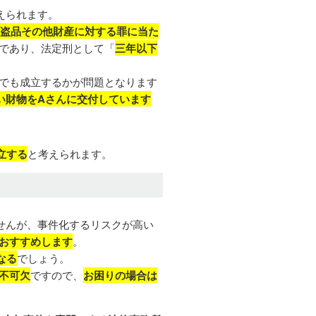
えられます。
盗品その他財産に対する罪に当た
であり、法定刑として「
三年以下
でも成立するかが問題となります
い財物をAさんに交付しています
立する
と考えられます。
せんが、事件化するリスクが高い
おすすめします
。
なる
でしょう。
不可欠
ですので、
お困りの場合は