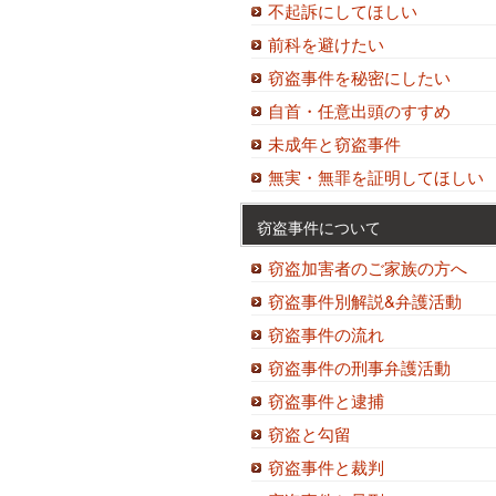
不起訴にしてほしい
前科を避けたい
窃盗事件を秘密にしたい
自首・任意出頭のすすめ
未成年と窃盗事件
無実・無罪を証明してほしい
窃盗事件について
窃盗加害者のご家族の方へ
窃盗事件別解説&弁護活動
窃盗事件の流れ
窃盗事件の刑事弁護活動
窃盗事件と逮捕
窃盗と勾留
窃盗事件と裁判