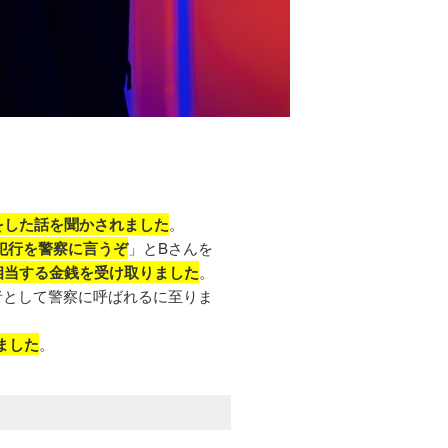
をした話を聞かされました
。
犯行を警察に言うぞ
」とBさんを
に相当する金銭を受け取りました
。
者として警察に呼ばれるに至りま
ました
。