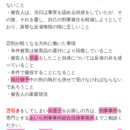
ないこと
・被告人は、当日は事実を認める供述をしていたが、そ
の後、それを覆し、自己の刑事責任を軽減しようとして
おり、真摯な反省悔悟の情に乏しいこと
②刑が軽くなる方向に働いた事情
・本件被害は被害品の還付により回復していること
・被告人も
窃盗
をしたこと自体については反省の弁を述
べていること
・本件で服役することになること
・
執行猶予
中の刑の執行も併せて受けなければならない
であろうこと
・被告人の家庭状況
万引き
をしてしまい
弁護士
をお探しの方は、
刑事事件
を
専門とする
あいち刑事事件総合法律事務所
までご相談く
ださい。