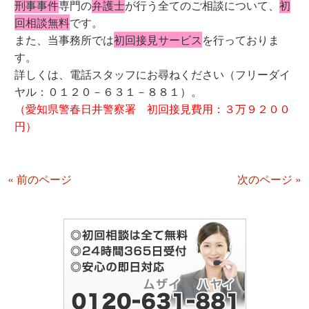
刑事事件
専門の
弁護士
が行う全てのご相談について、
初
回相談無料
です。
また、当事務所では
初回接見サービス
を行っておりま
す。
詳しくは、電話スタッフにお尋ねください（フリーダイ
ヤル：０１２０－６３１－８８１）。
（愛知県警春日井警察署 初回接見費用：３万９２００
円）
« 前のページ
次のページ »