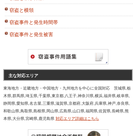
窃盗と横領
窃盗事件と発生時間帯
窃盗事件と発生被害
主な対応エリア
東海地方・近畿地方・中国地方・九州地方を中心に全国対応 茨城県,栃
木県,群馬県,埼玉県,千葉県,東京都,八王子,神奈川県,横浜,福井県,岐阜県,
静岡県,愛知県,名古屋,三重県,滋賀県,京都府,大阪府,兵庫県,神戸,奈良県,
和歌山県,鳥取県,島根県,岡山県,広島県,山口県,福岡県,佐賀県,長崎県,熊
本県,大分県,宮崎県,鹿児島県
対応エリア詳細はこちら