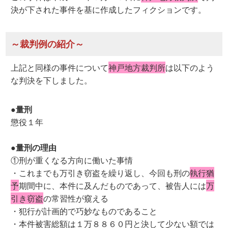
決が下された事件を基に作成したフィクションです。
～裁判例の紹介～
上記と同様の事件について
神戸地方裁判所
は以下のよう
な判決を下しました。
●量刑
懲役１年
●量刑の理由
①刑が重くなる方向に働いた事情
・これまでも万引き窃盗を繰り返し、今回も刑の
執行猶
予
期間中に、本件に及んだものであって、被告人には
万
引き窃盗
の常習性が窺える
・犯行が計画的で巧妙なものであること
・本件被害総額は１万８８６０円と決して少ない額では