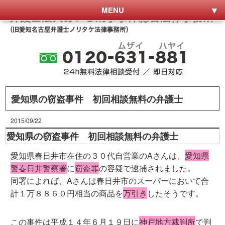
MENU
愛知県の窃盗事件 初回相談無料の弁護士
2015/09/22
愛知県の窃盗事件 初回相談無料の弁護士
愛知県春日井市在住の３０代自営業のAさんは、
愛知県
警春日井警察署
に
窃盗罪
の容疑で逮捕されました。
同署によれば、Aさんは春日井市のスーパーにおいて合
計１万８８６０円相当の商品を
万引き
したそうです。
この事件は平成１４年６月１９日に
神戸地方裁判所
で判