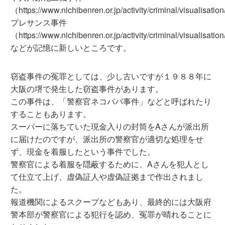
（https://www.nichibenren.or.jp/activity/criminal/visualisat
プレサンス事件
（https://www.nichibenren.or.jp/activity/criminal/visualisati
などが記憶に新しいところです。
窃盗事件の冤罪としては、少し古いですが１９８８年に
大阪の堺で発生した窃盗事件があります。
この事件は、「警察官ネコババ事件」などと呼ばれたり
することもあります。
スーパーに落ちていた現金入りの封筒をAさんが派出所
に届けたのですが、派出所の警察官が適切な処理をせ
ず、現金を着服したという事件でした。
警察官による着服を隠蔽するために、Aさんを犯人とし
て仕立て上げ、虚偽証人や虚偽証拠まで作出されまし
た。
報道機関によるスクープなどもあり、最終的には大阪府
警本部が警察官による犯行を認め、冤罪が晴れることに