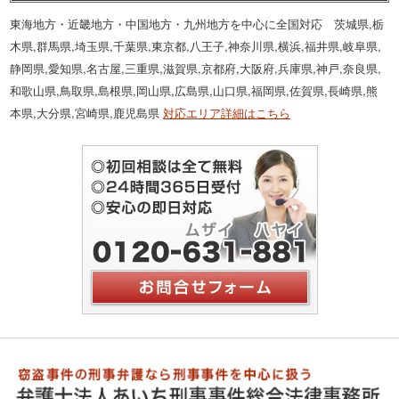
東海地方・近畿地方・中国地方・九州地方を中心に全国対応 茨城県,栃
木県,群馬県,埼玉県,千葉県,東京都,八王子,神奈川県,横浜,福井県,岐阜県,
静岡県,愛知県,名古屋,三重県,滋賀県,京都府,大阪府,兵庫県,神戸,奈良県,
和歌山県,鳥取県,島根県,岡山県,広島県,山口県,福岡県,佐賀県,長崎県,熊
本県,大分県,宮崎県,鹿児島県
対応エリア詳細はこちら