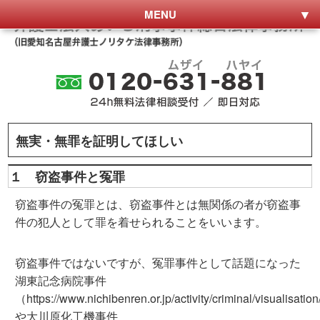
MENU
無実・無罪を証明してほしい
１ 窃盗事件と冤罪
窃盗事件の冤罪とは、窃盗事件とは無関係の者が窃盗事
件の犯人として罪を着せられることをいいます。
窃盗事件ではないですが、冤罪事件として話題になった
湖東記念病院事件
（https://www.nichibenren.or.jp/activity/criminal/visualisati
や大川原化工機事件