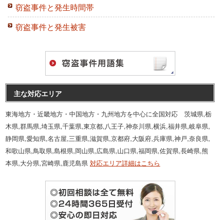
窃盗事件と発生時間帯
窃盗事件と発生被害
主な対応エリア
東海地方・近畿地方・中国地方・九州地方を中心に全国対応 茨城県,栃
木県,群馬県,埼玉県,千葉県,東京都,八王子,神奈川県,横浜,福井県,岐阜県,
静岡県,愛知県,名古屋,三重県,滋賀県,京都府,大阪府,兵庫県,神戸,奈良県,
和歌山県,鳥取県,島根県,岡山県,広島県,山口県,福岡県,佐賀県,長崎県,熊
本県,大分県,宮崎県,鹿児島県
対応エリア詳細はこちら