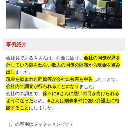
事例紹介
会社員であるＡさんは、お金に困り、
会社の同僚が席を
外している隙をねらい数人の同僚の財布から現金を盗み
出し
ました。
現金を盗まれた同僚等が会社に被害を申告
したことで、
会社内で調査が行われることになり
ました。
会社のの調査で、
徐々にAさんに疑いの目が向けられる
ようになった
ため、
Aさんは刑事事件に強い弁護士に相
談すること
にしました。
（この事例はフィクションです）