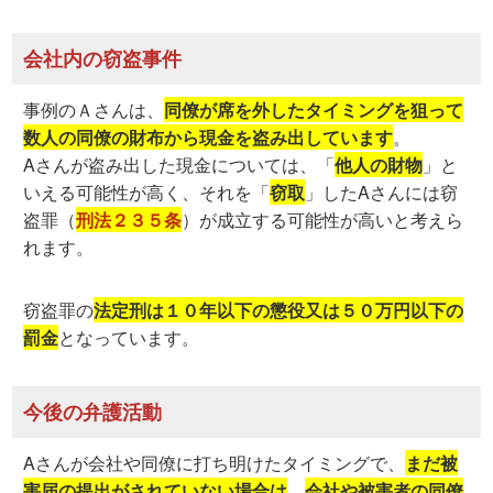
会社内の窃盗事件
事例のＡさんは、
同僚が席を外したタイミングを狙って
数人の同僚の財布から現金を盗み出しています
。
Aさんが盗み出した現金については、「
他人の財物
」と
いえる可能性が高く、それを「
窃取
」したAさんには窃
盗罪（
刑法２３５条
）が成立する可能性が高いと考えら
れます。
窃盗罪の
法定刑は１０年以下の懲役又は５０万円以下の
罰金
となっています。
今後の弁護活動
Aさんが会社や同僚に打ち明けたタイミングで、
まだ被
害届の提出がされていない場合は
、
会社や被害者の同僚