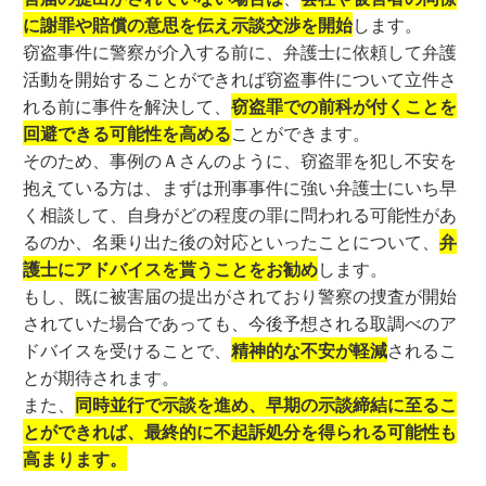
に謝罪や賠償の意思を伝え示談交渉を開始
します。
窃盗事件に警察が介入する前に、弁護士に依頼して弁護
活動を開始することができれば窃盗事件について立件さ
れる前に事件を解決して、
窃盗罪での前科が付くことを
回避できる可能性を高める
ことができます。
そのため、事例のＡさんのように、窃盗罪を犯し不安を
抱えている方は、まずは刑事事件に強い弁護士にいち早
く相談して、自身がどの程度の罪に問われる可能性があ
るのか、名乗り出た後の対応といったことについて、
弁
護士にアドバイスを貰うことをお勧め
します。
もし、既に被害届の提出がされており警察の捜査が開始
されていた場合であっても、今後予想される取調べのア
ドバイスを受けることで、
精神的な不安が軽減
されるこ
とが期待されます。
また、
同時並行で示談を進め、早期の示談締結に至るこ
とができれば、最終的に不起訴処分を得られる可能性も
高まります。