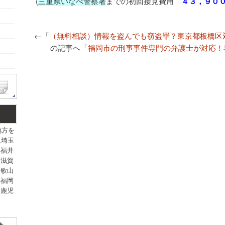
(
三重県いなべ警察署
までの初回接見費用
４３，９０
←「
（無料相談）情報を盗んでも窃盗罪？東京都板橋区
の記事へ「
福岡市の刑事事件専門の弁護士が対応！
地方を
,埼玉
,福井
,滋賀
和歌山
,福岡
,鹿児