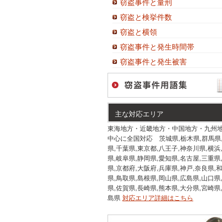
窃盗事件と量刑
窃盗と検挙件数
窃盗と横領
窃盗事件と発生時間帯
窃盗事件と発生被害
主な対応エリア
東海地方・近畿地方・中国地方・九州
中心に全国対応 茨城県,栃木県,群馬県
県,千葉県,東京都,八王子,神奈川県,横浜
県,岐阜県,静岡県,愛知県,名古屋,三重県
県,京都府,大阪府,兵庫県,神戸,奈良県,
県,鳥取県,島根県,岡山県,広島県,山口県
県,佐賀県,長崎県,熊本県,大分県,宮崎県
島県
対応エリア詳細はこちら