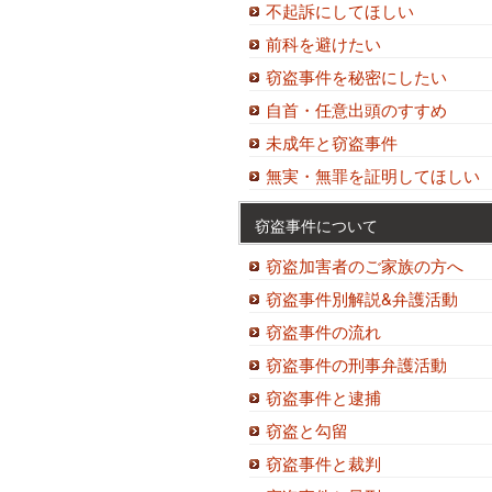
不起訴にしてほしい
前科を避けたい
窃盗事件を秘密にしたい
自首・任意出頭のすすめ
未成年と窃盗事件
無実・無罪を証明してほしい
窃盗事件について
窃盗加害者のご家族の方へ
窃盗事件別解説&弁護活動
窃盗事件の流れ
窃盗事件の刑事弁護活動
窃盗事件と逮捕
窃盗と勾留
窃盗事件と裁判