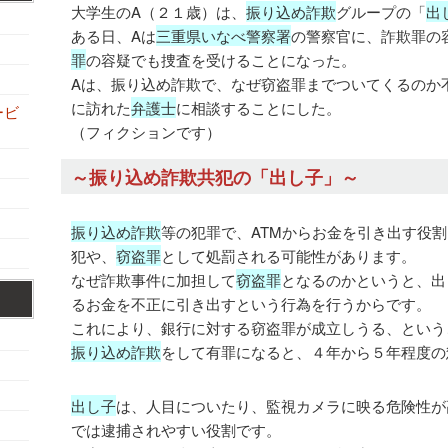
大学生のA（２１歳）は、
振り込め詐欺
グループの「
出
ある日、Aは
三重県いなべ警察署
の警察官に、詐欺罪の
罪
の容疑でも捜査を受けることになった。
Aは、振り込め詐欺で、なぜ窃盗罪までついてくるのか
に訪れた
弁護士
に相談することにした。
ービ
（フィクションです）
～振り込め詐欺共犯の「出し子」～
振り込め詐欺
等の犯罪で、ATMからお金を引き出す役
犯や、
窃盗罪
として処罰される可能性があります。
なぜ詐欺事件に加担して
窃盗罪
となるのかというと、出
るお金を不正に引き出すという行為を行うからです。
これにより、銀行に対する窃盗罪が成立しうる、という
振り込め詐欺
をして有罪になると、４年から５年程度の
出し子
は、人目についたり、監視カメラに映る危険性が
では逮捕されやすい役割です。