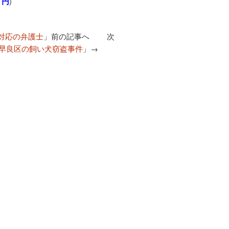
０円
)
対応の弁護士
」前の記事へ 次
早良区の飼い犬窃盗事件
」→