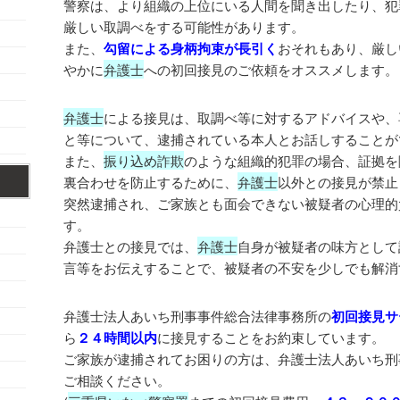
警察は、より組織の上位にいる人間を聞き出したり、犯
厳しい取調べをする可能性があります。
また、
勾留による身柄拘束が長引く
おそれもあり、厳し
やかに
弁護士
への初回接見のご依頼をオススメします。
弁護士
による接見は、取調べ等に対するアドバイスや、
と等について、逮捕されている本人とお話しすることが
また、
振り込め詐欺
のような組織的犯罪の場合、証拠を
裏合わせを防止するために、
弁護士
以外との接見が禁止
突然逮捕され、ご家族とも面会できない被疑者の心理的
す。
弁護士との接見では、
弁護士
自身が被疑者の味方として
言等をお伝えすることで、被疑者の不安を少しでも解消
弁護士法人あいち刑事事件総合法律事務所の
初回接見サ
ら
２４時間以内
に接見することをお約束しています。
ご家族が逮捕されてお困りの方は、弁護士法人あいち刑
ご相談ください。