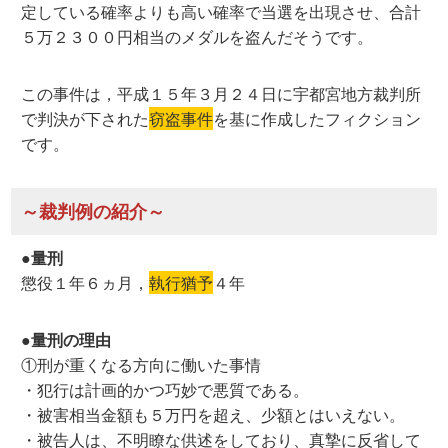
定している確率よりも高い確率で当選を出現させ、合計
５万２３００円相当のメダルを盗んだそうです。
この事件は，平成１５年３月２４日に宇都宮地方裁判所
で判決が下された
窃盗事件
を基に作成したフィクション
です。
～裁判例の紹介～
●量刑
懲役１年６ヵ月，
執行猶予
４年
●量刑の理由
①刑が重くなる方向に働いた事情
・犯行は計画的かつ巧妙で悪質である。
・被害相当金額も５万円を超え、少額とはいえない。
・被告人は、不明瞭な供述をしており、真摯に反省して