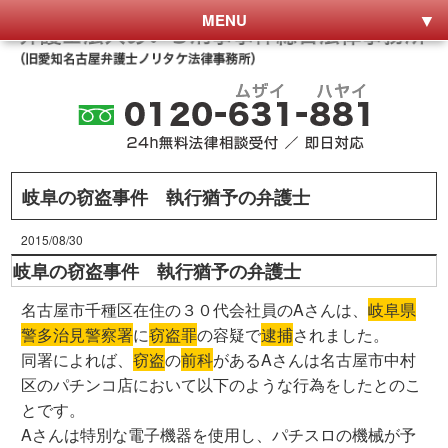
MENU
岐阜の窃盗事件 執行猶予の弁護士
2015/08/30
岐阜の窃盗事件 執行猶予の弁護士
名古屋市千種区在住の３０代会社員のAさんは、
岐阜県
警多治見警察署
に
窃盗罪
の容疑で
逮捕
されました。
同署によれば、
窃盗
の
前科
があるAさんは名古屋市中村
区のパチンコ店において以下のような行為をしたとのこ
とです。
Aさんは特別な電子機器を使用し、パチスロの機械が予