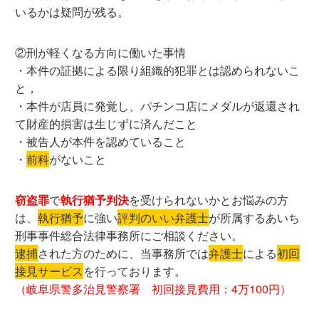
いるかは疑問が残る。
②刑が軽くなる方向に働いた事情
・本件の証拠による限り組織的犯罪とは認められないこ
と，
・本件が店員に発覚し、パチンコ店にメダルが返還され
て財産的損害は生じずに済んだこと
・被告人が本件を認めていること
・
前科
がないこと
窃盗罪
で
執行猶予判決
を受けられないかとお悩みの方
は、
執行猶予
に強い
評判のいい弁護士
が所属するあいち
刑事事件総合法律事務所にご相談ください。
逮捕
された方のために、当事務所では
弁護士
による
初回
接見サービス
を行っております。
（岐阜県警多治見警察署 初回接見費用：4万100円）