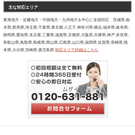
主な対応エリア
東海地方・近畿地方・中国地方・九州地方を中心に全国対応 茨城県,栃
木県,群馬県,埼玉県,千葉県,東京都,八王子,神奈川県,横浜,福井県,岐阜県,
静岡県,愛知県,名古屋,三重県,滋賀県,京都府,大阪府,兵庫県,神戸,奈良県,
和歌山県,鳥取県,島根県,岡山県,広島県,山口県,福岡県,佐賀県,長崎県,熊
本県,大分県,宮崎県,鹿児島県
対応エリア詳細はこちら