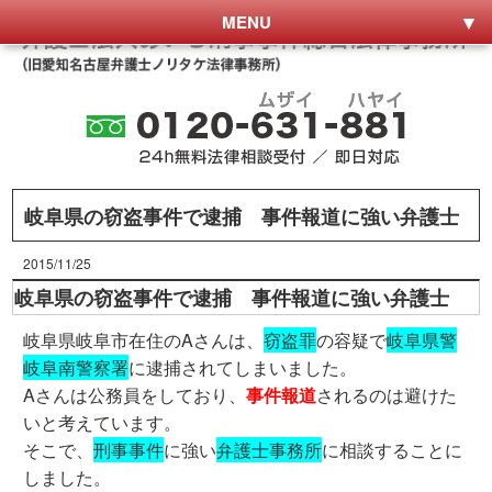
MENU
岐阜県の窃盗事件で逮捕 事件報道に強い弁護士
2015/11/25
岐阜県の窃盗事件で逮捕 事件報道に強い弁護士
岐阜県岐阜市在住のAさんは、
窃盗罪
の容疑で
岐阜県警
岐阜南警察署
に逮捕されてしまいました。
Aさんは公務員をしており、
事件報道
されるのは避けた
いと考えています。
そこで、
刑事事件
に強い
弁護士事務所
に相談することに
しました。