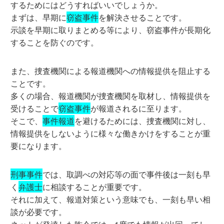
するためにはどうすればいいでしょうか。
まずは、早期に
窃盗事件
を解決させることです。
示談を早期に取りまとめる等により、窃盗事件が長期化
することを防ぐのです。
また、捜査機関による報道機関への情報提供を阻止する
ことです。
多くの場合、報道機関が捜査機関を取材し、情報提供を
受けることで
窃盗事件
が報道されるに至ります。
そこで、
事件報道
を避けるためには、捜査機関に対し、
情報提供をしないように様々な働きかけをすることが重
要になります。
刑事事件
では、取調べの対応等の面で事件後は一刻も早
く
弁護士
に相談することが重要です。
それに加えて、報道対策という意味でも、一刻も早い相
談が必要です。