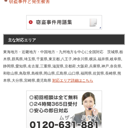
窃盗事件と発生被害
主な対応エリア
東海地方・近畿地方・中国地方・九州地方を中心に全国対応 茨城県,栃
木県,群馬県,埼玉県,千葉県,東京都,八王子,神奈川県,横浜,福井県,岐阜県,
静岡県,愛知県,名古屋,三重県,滋賀県,京都府,大阪府,兵庫県,神戸,奈良県,
和歌山県,鳥取県,島根県,岡山県,広島県,山口県,福岡県,佐賀県,長崎県,熊
本県,大分県,宮崎県,鹿児島県
対応エリア詳細はこちら