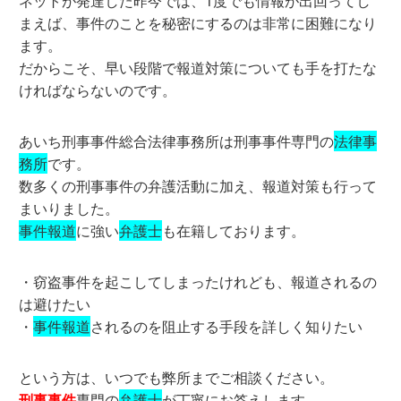
ネットが発達した昨今では、1度でも情報が出回ってし
まえば、事件のことを秘密にするのは非常に困難になり
ます。
だからこそ、早い段階で報道対策についても手を打たな
ければならないのです。
あいち刑事事件総合法律事務所は刑事事件専門の
法律事
務所
です。
数多くの刑事事件の弁護活動に加え、報道対策も行って
まいりました。
事件報道
に強い
弁護士
も在籍しております。
・窃盗事件を起こしてしまったけれども、報道されるの
は避けたい
・
事件報道
されるのを阻止する手段を詳しく知りたい
という方は、いつでも弊所までご相談ください。
刑事事件
専門の
弁護士
が丁寧にお答えします。