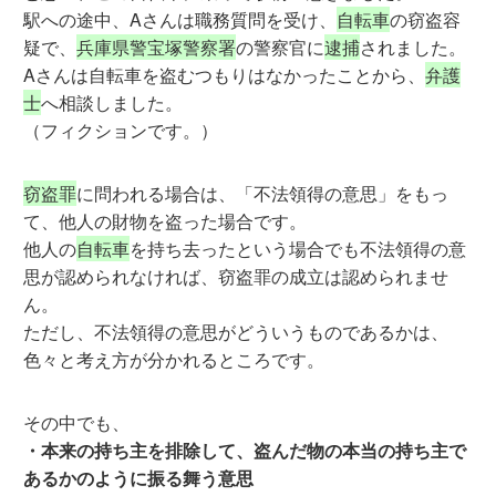
駅への途中、Aさんは職務質問を受け、
自転車
の窃盗容
疑で、
兵庫県警宝塚警察署
の警察官に
逮捕
されました。
Aさんは自転車を盗むつもりはなかったことから、
弁護
士
へ相談しました。
（フィクションです。）
窃盗罪
に問われる場合は、「不法領得の意思」をもっ
て、他人の財物を盗った場合です。
他人の
自転車
を持ち去ったという場合でも不法領得の意
思が認められなければ、窃盗罪の成立は認められませ
ん。
ただし、不法領得の意思がどういうものであるかは、
色々と考え方が分かれるところです。
その中でも、
・本来の持ち主を排除して、盗んだ物の本当の持ち主で
あるかのように振る舞う意思