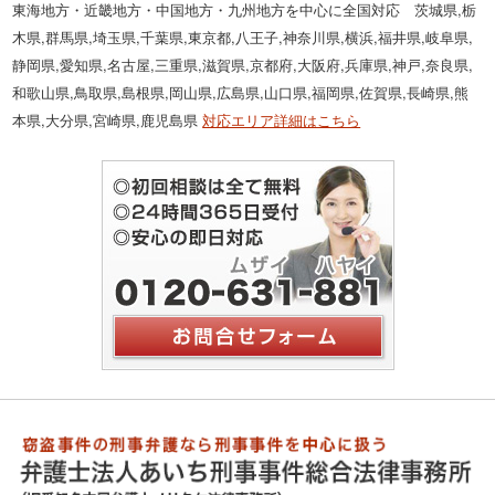
東海地方・近畿地方・中国地方・九州地方を中心に全国対応 茨城県,栃
木県,群馬県,埼玉県,千葉県,東京都,八王子,神奈川県,横浜,福井県,岐阜県,
静岡県,愛知県,名古屋,三重県,滋賀県,京都府,大阪府,兵庫県,神戸,奈良県,
和歌山県,鳥取県,島根県,岡山県,広島県,山口県,福岡県,佐賀県,長崎県,熊
本県,大分県,宮崎県,鹿児島県
対応エリア詳細はこちら