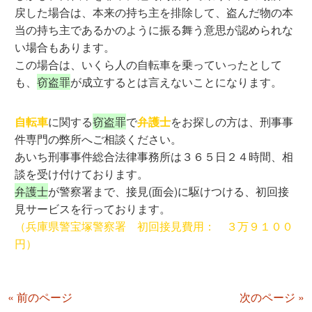
戻した場合は、本来の持ち主を排除して、盗んだ物の本
当の持ち主であるかのように振る舞う意思が認められな
い場合もあります。
この場合は、いくら人の自転車を乗っていったとして
も、
窃盗罪
が成立するとは言えないことになります。
自転車
に関する
窃盗罪
で
弁護士
をお探しの方は、刑事事
件専門の弊所へご相談ください。
あいち刑事事件総合法律事務所は３６５日２４時間、相
談を受け付けております。
弁護士
が警察署まで、接見(面会)に駆けつける、初回接
見サービスを行っております。
（兵庫県警宝塚警察署 初回接見費用： ３万９１００
円）
« 前のページ
次のページ »