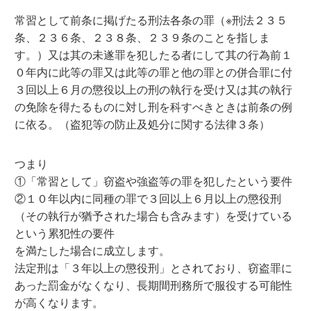
常習として前条に掲げたる刑法各条の罪（※刑法２３５
条、２３６条、２３８条、２３９条のことを指しま
す。）又は其の未遂罪を犯したる者にして其の行為前１
０年内に此等の罪又は此等の罪と他の罪との併合罪に付
３回以上６月の懲役以上の刑の執行を受け又は其の執行
の免除を得たるものに対し刑を科すべきときは前条の例
に依る。（盗犯等の防止及処分に関する法律３条）
つまり
①「常習として」窃盗や強盗等の罪を犯したという要件
②１０年以内に同種の罪で３回以上６月以上の懲役刑
（その執行が猶予された場合も含みます）を受けている
という累犯性の要件
を満たした場合に成立します。
法定刑は「３年以上の懲役刑」とされており、窃盗罪に
あった罰金がなくなり、長期間刑務所で服役する可能性
が高くなります。