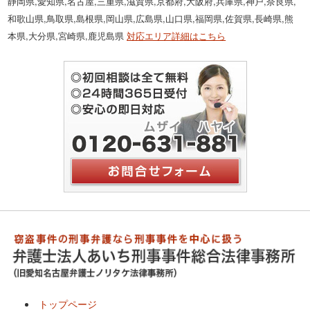
静岡県,愛知県,名古屋,三重県,滋賀県,京都府,大阪府,兵庫県,神戸,奈良県,
和歌山県,鳥取県,島根県,岡山県,広島県,山口県,福岡県,佐賀県,長崎県,熊
本県,大分県,宮崎県,鹿児島県
対応エリア詳細はこちら
トップページ