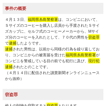
事件の概要
４月１３日、
福岡県糸島警察署
は、コンビニにおいて、
Ｓサイズのコーヒーを購入し店員から手渡されたＳサイ
ズカップに、セルフ式のコーヒーメーカーから、Мサイ
ズ分のコーヒーを入れたとして、７０代の男性を
窃盗罪
で
逮捕
したようです。
逮捕
された男性は、以前から同様の行為を繰り返してお
り、コンビニからの被害届を受けた
福岡県糸島警察署
が
コンビニを警戒している目の前でも犯行に及び、
現行犯
逮捕
されたとのことです。
（４月１４日に配信された讀賣新聞オンラインニュース
から抜粋）
窃盗罪
他人の財物を窃取すると
窃盗罪
となります。