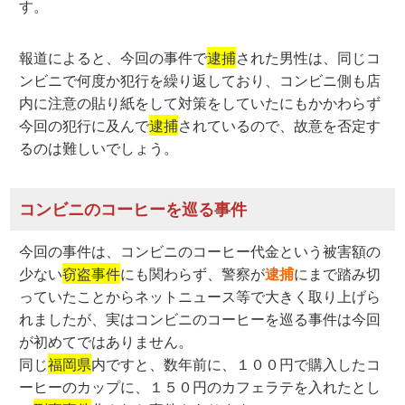
す。
報道によると、今回の事件で
逮捕
された男性は、同じコ
ンビニで何度か犯行を繰り返しており、コンビニ側も店
内に注意の貼り紙をして対策をしていたにもかかわらず
今回の犯行に及んで
逮捕
されているので、故意を否定す
るのは難しいでしょう。
コンビニのコーヒーを巡る事件
今回の事件は、コンビニのコーヒー代金という被害額の
少ない
窃盗事件
にも関わらず、警察が
逮捕
にまで踏み切
っていたことからネットニュース等で大きく取り上げら
れましたが、実はコンビニのコーヒーを巡る事件は今回
が初めてではありません。
同じ
福岡県
内ですと、数年前に、１００円で購入したコ
ーヒーのカップに、１５０円のカフェラテを入れたとし