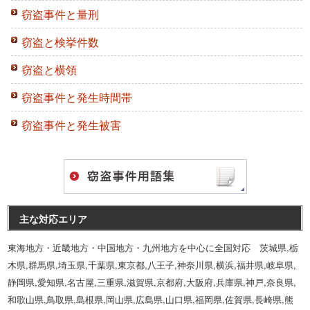
窃盗事件と量刑
窃盗と検挙件数
窃盗と横領
窃盗事件と発生時間帯
窃盗事件と発生被害
主な対応エリア
東海地方・近畿地方・中国地方・九州地方を中心に全国対応 茨城県,栃
木県,群馬県,埼玉県,千葉県,東京都,八王子,神奈川県,横浜,福井県,岐阜県,
静岡県,愛知県,名古屋,三重県,滋賀県,京都府,大阪府,兵庫県,神戸,奈良県,
和歌山県,鳥取県,島根県,岡山県,広島県,山口県,福岡県,佐賀県,長崎県,熊