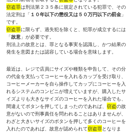
窃盗罪
は刑法第２３５条に規定されている犯罪で、その
法定刑は「
１０年以下の懲役又は５０万円以下の罰金
」
です。
窃盗罪
に限らず、過失犯を除くと、犯罪が成立するには
「
故意
」が必要です。
刑法上の故意とは、罪となる事実を認識し、かつ結果の
発生を意図または認容している場合を意味します。
最近は、レジで店員にサイズや種類を申告して、その分
の代金を支払ってコーヒーを入れるカップを受け取り、
コーヒーメーカーを自ら操作してカップにコーヒーを入
れるシステムのコンビニが増えていますが、購入したサ
イズよりも大きなサイズのコーヒーを入れた場合でも、
間違えてボタンを押してしまったのであれば、
窃盗
の故
意がないので刑事責任を問われることはありませんが、
わざと大きいサイズのボタンを押して多くのコーヒーを
入れたのであれば、故意が認められて
窃盗罪
となりま