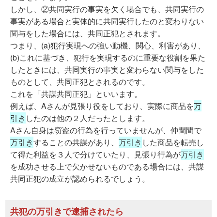
しかし、②共同実行の事実を欠く場合でも、共同実行の
事実がある場合と実体的に共同実行したのと変わりない
関与をした場合には、共同正犯とされます。
つまり、(a)犯行実現への強い動機、関心、利害があり、
(b)これに基づき、犯行を実現するのに重要な役割を果た
したときには、共同実行の事実と変わらない関与をした
ものとして、共同正犯とされるのです。
これを「共謀共同正犯」といいます。
例えば、Aさんが見張り役をしており、実際に商品を
万
引き
したのは他の２人だったとします。
Aさん自身は窃盗の行為を行っていませんが、仲間間で
万引き
することの共謀があり、
万引き
した商品を転売し
て得た利益を３人で分けていたり、見張り行為が
万引き
を成功させる上で欠かせないものである場合には、共謀
共同正犯の成立が認められるでしょう。
共犯の万引きで逮捕されたら