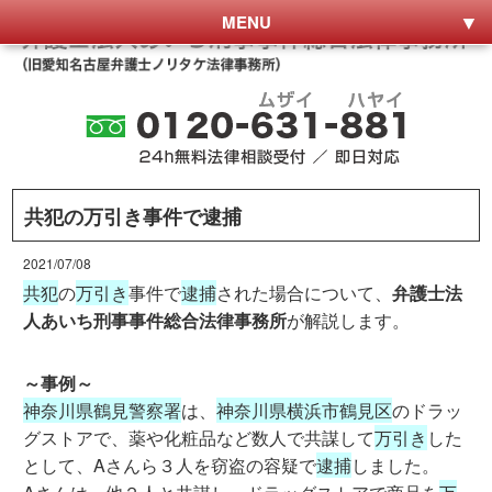
MENU
共犯の万引き事件で逮捕
2021/07/08
共犯
の
万引き
事件で
逮捕
された場合について、
弁護士法
人あいち刑事事件総合法律事務所
が解説します。
～事例～
神奈川県鶴見警察署
は、
神奈川県横浜市鶴見区
のドラッ
グストアで、薬や化粧品など数人で共謀して
万引き
した
として、Aさんら３人を窃盗の容疑で
逮捕
しました。