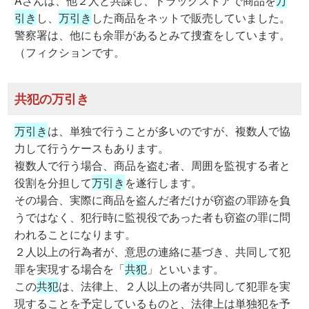
Aさんは、他２人と共謀し、ドラッグストアで商品を
万
引き
し、
万引き
した商品をネットで販売していました。
警察署は、他にも余罪があるとみて捜査をしています。
（フィクションです。
共犯の万引き
万引き
は、単独で行うことが多いのですが、複数人で協
力して行うケースもあります。
複数人で行う場合、商品を盗む者、周囲を監視する者と
役割を分担して
万引き
を遂行します。
その場合、実際に商品を盗んだ者だけが窃盗の罪跡を負
うではなく、犯行時に監視役であった者も窃盗の罪に問
われることになります。
２人以上の行為者が、意思の連絡に基づき、共同して犯
罪を実現する場合を「
共犯
」といいます。
この
共犯
は、法律上、２人以上の者が共同して犯罪を実
現することを予定しているものと、法律上は単独犯を予