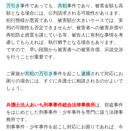
万引き
事件であっても、
共犯
事件であり、被害金額も高
額となる場合には、公判請求される可能性があります。
犯行態様が悪質であり、被害額が大きいケースでは、実
刑の可能性も否定できませんが、被害者への被害弁償や
再犯防止措置を講じている等、被告人に有利な事情を考
慮してもらえれば、執行猶予となる場合もあります。
ですので、早い段階から被害者への被害弁償、示談交渉
を行うことが重要です。
ご家族が
共犯
の
万引き
事件を起こし
逮捕
されて対応にお
困りの場合には、すぐに弁護士に相談されるのがよいで
しょう。
弁護士法人あいち刑事事件総合法律事務所
は、窃盗事件
をはじめとした刑事事件・少年事件を専門に扱う法律事
務所です。
刑事事件・少年事件を起こし対応にお困りであれば、今