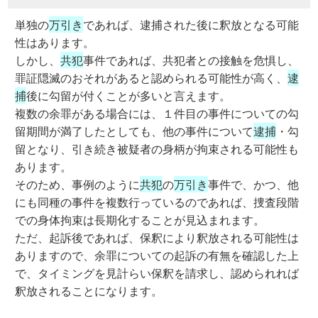
単独の
万引き
であれば、逮捕された後に釈放となる可能
性はあります。
しかし、
共犯
事件であれば、共犯者との接触を危惧し、
罪証隠滅のおそれがあると認められる可能性が高く、
逮
捕
後に勾留が付くことが多いと言えます。
複数の余罪がある場合には、１件目の事件についての勾
留期間が満了したとしても、他の事件について
逮捕
・勾
留となり、引き続き被疑者の身柄が拘束される可能性も
あります。
そのため、事例のように
共犯
の
万引き
事件で、かつ、他
にも同種の事件を複数行っているのであれば、捜査段階
での身体拘束は長期化することが見込まれます。
ただ、起訴後であれば、保釈により釈放される可能性は
ありますので、余罪についての起訴の有無を確認した上
で、タイミングを見計らい保釈を請求し、認められれば
釈放されることになります。