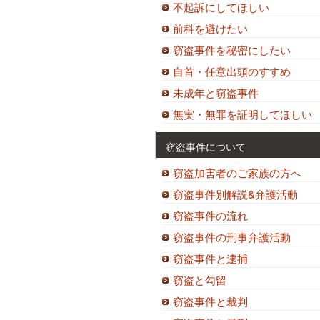
不起訴にしてほしい
前科を避けたい
窃盗事件を秘密にしたい
自首・任意出頭のすすめ
未成年と窃盗事件
無実・無罪を証明してほしい
窃盗事件について
窃盗加害者のご家族の方へ
窃盗事件別解説&弁護活動
窃盗事件の流れ
窃盗事件の刑事弁護活動
窃盗事件と逮捕
窃盗と勾留
窃盗事件と裁判