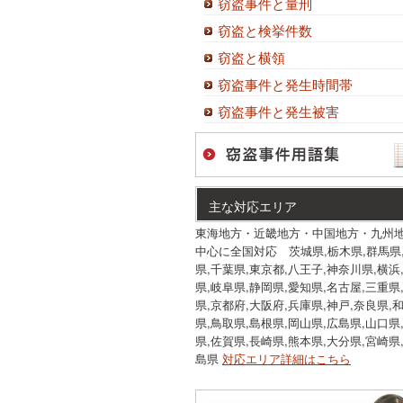
窃盗事件と量刑
窃盗と検挙件数
窃盗と横領
窃盗事件と発生時間帯
窃盗事件と発生被害
主な対応エリア
東海地方・近畿地方・中国地方・九州
中心に全国対応 茨城県,栃木県,群馬県
県,千葉県,東京都,八王子,神奈川県,横浜
県,岐阜県,静岡県,愛知県,名古屋,三重県
県,京都府,大阪府,兵庫県,神戸,奈良県,
県,鳥取県,島根県,岡山県,広島県,山口県
県,佐賀県,長崎県,熊本県,大分県,宮崎県
島県
対応エリア詳細はこちら