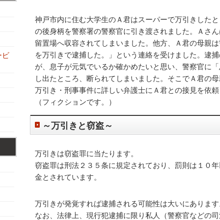
神戸市内に住む大学生のＡ君はスーパーで万引きしたと
の後身柄を警察署の警察官に引き渡されました。Ａさん
留置場へ収容されてしまいました。他方、Ａ君の母親は
を万引きで逮捕した。」という連絡を受けました。逮捕
ービ
が、息子が元気でいるか確かめたいと思い、警察官に「
し出たところ、断られてしまいました。そこでＡ君の母
万引き・刑事事件に詳しい弁護士にＡ君との接見を依頼
（フィクションです。）
～万引きと窃盗～
万引きは窃盗罪に当たります。
窃盗罪は刑法２３５条に規定されており、罰則は１０年
金とされています。
万引きが発覚すれば逮捕される可能性は大いにあります
なお、法律上、現行犯逮捕に限り私人（警察官などの司