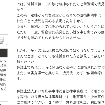
では、逮捕直後、ご家族は逮捕された方と留置場で接見
か？
この点、逮捕から勾留決定が出るまでの逮捕期間中は、
れた方との接見を認める規定はありません。
つまり、権利としては認められていない、ということに
ただし、一度、警察官に接見したい旨を申し出てみる価
で接見を認めてもらえるかもしれません。
しかし、多くの場合は接見を認めてはくれないでしょう
そんなとき、どうしても逮捕された方と接見して欲しい
地方を
頼ください。
,埼玉
弁護士であれば日時に関係なく速やかに逮捕された方と
,福井
また、当番弁護士と異なり、接見後、必ずご依頼者様に
,滋賀
す。
和歌山
,福岡
,鹿児
弁護士法人あいち刑事事件総合法律事務所は、万引きを
を専門に取り扱う法律事務所です。刑事事件・少年事件
にご相談ください。２４時間、無料法律相談、初回接見