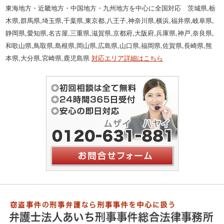
東海地方・近畿地方・中国地方・九州地方を中心に全国対応 茨城県,栃
木県,群馬県,埼玉県,千葉県,東京都,八王子,神奈川県,横浜,福井県,岐阜県,
静岡県,愛知県,名古屋,三重県,滋賀県,京都府,大阪府,兵庫県,神戸,奈良県,
和歌山県,鳥取県,島根県,岡山県,広島県,山口県,福岡県,佐賀県,長崎県,熊
本県,大分県,宮崎県,鹿児島県
対応エリア詳細はこちら