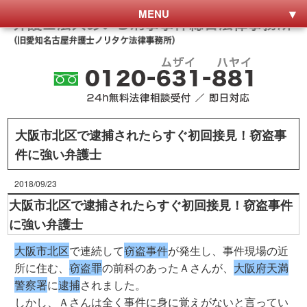
MENU
大阪市北区で逮捕されたらすぐ初回接見！窃盗事
件に強い弁護士
2018/09/23
大阪市北区で逮捕されたらすぐ初回接見！窃盗事件
に強い弁護士
大阪市北区
で連続して
窃盗事件
が発生し、事件現場の近
所に住む、
窃盗罪
の前科のあったＡさんが、
大阪府天満
警察署
に
逮捕
されました。
しかし、Ａさんは全く事件に身に覚えがないと言ってい