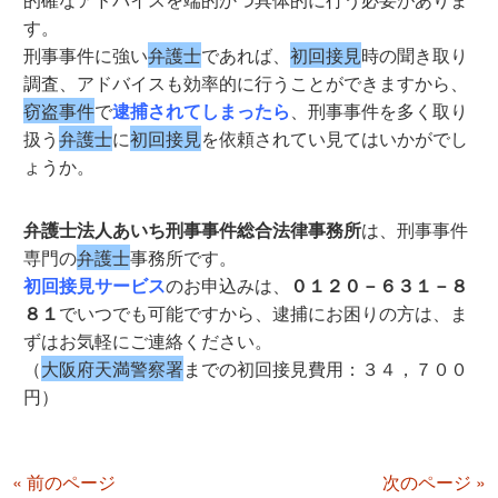
す。
刑事事件に強い
弁護士
であれば、
初回接見
時の聞き取り
調査、アドバイスも効率的に行うことができますから、
窃盗事件
で
逮捕されてしまったら
、刑事事件を多く取り
扱う
弁護士
に
初回接見
を依頼されてい見てはいかがでし
ょうか。
弁護士法人あいち刑事事件総合法律事務所
は、刑事事件
専門の
弁護士
事務所です。
初回接見サービス
のお申込みは、
０１２０－６３１－８
８１
でいつでも可能ですから、逮捕にお困りの方は、ま
ずはお気軽にご連絡ください。
（
大阪府天満警察署
までの初回接見費用：３４，７００
円）
« 前のページ
次のページ »