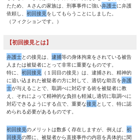
たため、Ａさんの家族は、刑事事件に強い
弁護士
に弁護
依頼し、
初回接見
をしてもらうことにしました。
（フィクションです。）
【初回接見とは】
弁護士
との接見は、
逮捕
等の身体拘束をされている被告
人または被疑者にとって非常に重要なものです。
特に、
初回接見
（１回目の接見）は、逮捕され、精神的
に追い込まれた被疑者の方に対して、適切な助言を
弁護
士
が与えることで、取調べに対応する術を被疑者に教
え、それによって精神的な負担も軽減し適切に取調べに
対応できるようにする点で、重要な
接見
として、特に認
められる必要があるものです。
初回接見
のメリットは数多く存在しますが、例えば、
初
回接見
の際に、被疑者から直接事件の内容を具体的に聞