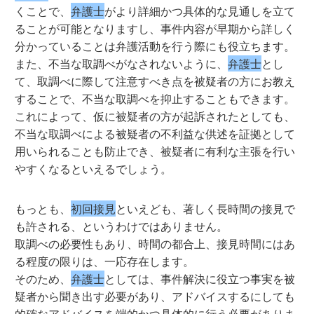
くことで、
弁護士
がより詳細かつ具体的な見通しを立て
ることが可能となりますし、事件内容が早期から詳しく
分かっていることは弁護活動を行う際にも役立ちます。
また、不当な取調べがなされないように、
弁護士
とし
て、取調べに際して注意すべき点を被疑者の方にお教え
することで、不当な取調べを抑止することもできます。
これによって、仮に被疑者の方が起訴されたとしても、
不当な取調べによる被疑者の不利益な供述を証拠として
用いられることも防止でき、被疑者に有利な主張を行い
やすくなるといえるでしょう。
もっとも、
初回接見
といえども、著しく長時間の接見で
も許される、というわけではありません。
取調べの必要性もあり、時間の都合上、接見時間にはあ
る程度の限りは、一応存在します。
そのため、
弁護士
としては、事件解決に役立つ事実を被
疑者から聞き出す必要があり、アドバイスするにしても
的確なアドバイスを端的かつ具体的に行う必要がありま