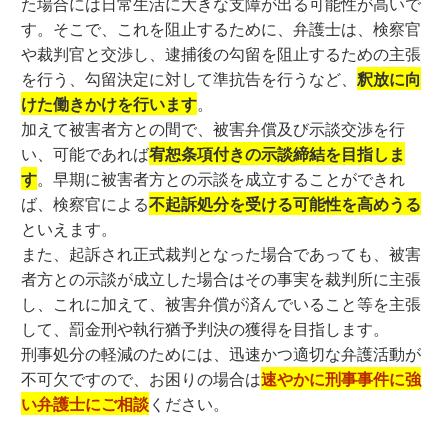
た場合には日常生活に大きな支障が出る可能性が高いで
す。そこで、これを阻止するために、弁護士は、検察官
や裁判官と交渉し、逮捕後の勾留を阻止するための主張
を行う、勾留決定に対して準抗告を行うなど、
釈放に向
けた働きかけを行います
。
加えて被害者方との間で、被害弁償及び示談交渉を行
い、可能であれば
宥恕条項付きの示談締結を目指しま
す
。早期に被害者方との示談を成立することができれ
ば、検察官による
不起訴処分を受ける可能性を高めうる
といえます。
また、起訴され正式裁判となった場合であっても、被害
者方との示談が成立した場合はその事実を裁判所に主張
し、これに加えて、被害弁償が済んでいること等を主張
して、罰金刑や執行猶予判決の獲得を目指します。
刑事処分の軽減のためには、迅速かつ適切な弁護活動が
不可欠ですので、お困りの場合は
速やかに刑事事件に強
い弁護士にご相談
ください。