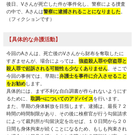
後日、Vさんが死亡した件が事件化し、警察による捜査
の中で、Aさんは
警察に逮捕されることになりました
。
（フィクションです）
【具体的な弁護活動】
今回のAさんは、死亡後のVさんから財布を奪取したに
すぎませんが、場合によっては、
強盗殺人罪や窃盗罪と
殺人罪で起訴される可能性も少なくありません
。そこで
今回の事例では、早期に
弁護士を事件に介入させること
をお勧め
します。
具体的には、まず不利な自白調書が作られないようにす
るために、
取調べについてのアドバイス
を行います。
また、早期の身体解放を目指します。逮捕は、最長７２
時間の時間制限があり、その後に検察官が行う勾留請求
によって裁判所が勾留決定を出せば、１０日間から２０
日間も身体拘束が続くことになるため、もしも拘束され