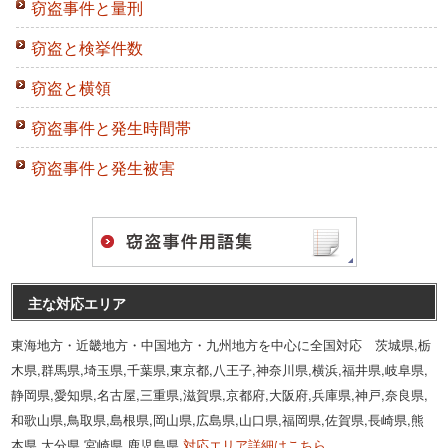
窃盗事件と量刑
窃盗と検挙件数
窃盗と横領
窃盗事件と発生時間帯
窃盗事件と発生被害
主な対応エリア
東海地方・近畿地方・中国地方・九州地方を中心に全国対応 茨城県,栃
木県,群馬県,埼玉県,千葉県,東京都,八王子,神奈川県,横浜,福井県,岐阜県,
静岡県,愛知県,名古屋,三重県,滋賀県,京都府,大阪府,兵庫県,神戸,奈良県,
和歌山県,鳥取県,島根県,岡山県,広島県,山口県,福岡県,佐賀県,長崎県,熊
本県,大分県,宮崎県,鹿児島県
対応エリア詳細はこちら