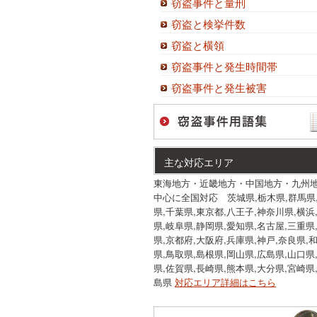
窃盗事件と量刑
窃盗と検挙件数
窃盗と横領
窃盗事件と発生時間帯
窃盗事件と発生被害
主な対応エリア
東海地方・近畿地方・中国地方・九州
中心に全国対応 茨城県,栃木県,群馬県
県,千葉県,東京都,八王子,神奈川県,横浜
県,岐阜県,静岡県,愛知県,名古屋,三重県
県,京都府,大阪府,兵庫県,神戸,奈良県,
県,鳥取県,島根県,岡山県,広島県,山口県
県,佐賀県,長崎県,熊本県,大分県,宮崎県
島県
対応エリア詳細はこちら