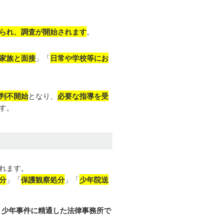
られ、調査が開始されます
。
家族と面接
」「
日常や学校等にお
判不開始
となり、
必要な指導を受
す。
れます。
分
」「
保護観察処分
」「
少年院送
・少年事件に精通した法律事務所で