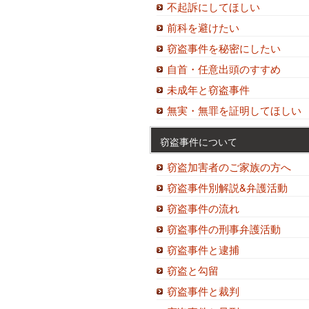
不起訴にしてほしい
前科を避けたい
窃盗事件を秘密にしたい
自首・任意出頭のすすめ
未成年と窃盗事件
無実・無罪を証明してほしい
窃盗事件について
窃盗加害者のご家族の方へ
窃盗事件別解説&弁護活動
窃盗事件の流れ
窃盗事件の刑事弁護活動
窃盗事件と逮捕
窃盗と勾留
窃盗事件と裁判