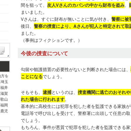
間を狙って、
友人Vさんのカバンの中から財布を盗み
、
まいました。
Vさんは、すぐに財布が無いことに気が付き、
警察に被
後日、
警察の捜査により、Aさんが犯人と特定されて取
ました。
（事例はフィクションです。）
今後の捜査について
勾留や観護措置の必要性がないと判断された場合には、
地方を
ことになる
でしょう。
,埼玉
,福井
そもそも、
逮捕
というのは、
捜査機関に逃亡のおそれや
,滋賀
れた場合に行われます
。
和歌山
,福岡
基本的に高校生には犯罪を犯した者を監護できる家族が
,鹿児
電話等で呼び出しを受けて、警察署に出頭して任意の取
でしょう。
もちろん、事件が悪質で犯罪を犯した者を監護できる家