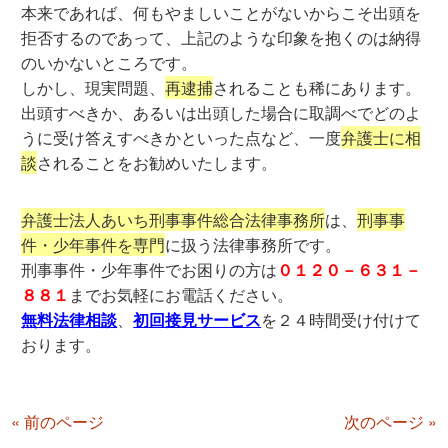
本来であれば、何もやましいことがないからこそ出頭を
拒否するのであって、上記のような印象を抱くのは納得
のいかないところです。
しかし、現実問題、
再逮捕
されることも稀にあります。
出頭すべきか、あるいは出頭した場合に取調べでどのよ
うに受け答えすべきかといった点など、一度
弁護士に相
談
されることをお勧めいたします。
弁護士法人あいち刑事事件総合法律事務所
は、
刑事事
件・少年事件を専門
に扱う法律事務所です。
刑事事件・少年事件でお困りの方は
０１２０－６３１－
８８１
までお気軽にお電話ください。
無料法律相談
、
初回接見サービス
を２４時間受け付けて
おります。
« 前のページ
次のページ »