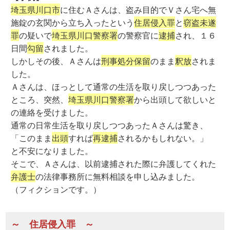
埼玉県川口市
に住むＡさんは、盗み目的でＶさん宅へ無
施錠の玄関から立ち入ったという
住居侵入罪
と
窃盗未遂
罪
の疑いで
埼玉県川口警察署
の警察官に
逮捕
され、１６
日間
勾留
されました。
しかしその後、Ａさんは
刑事処分保留
のまま
釈放
されま
した。
Ａさんは、ほっとして通常の生活を取り戻しつつあった
ところ、突然、
埼玉県川口警察署
から出頭して欲しいと
の連絡を受けました。
通常の日常生活を取り戻しつつあったＡさんは驚き、
「このまま
出頭
すれば
再逮捕
されるかもしれない。」
と不安になりました。
そこで、Ａさんは、以前逮捕された際に弁護してくれた
弁護士
の法律事務所に無料相談を申し込みました。
（フィクションです。）
～ 住居侵入罪 ～