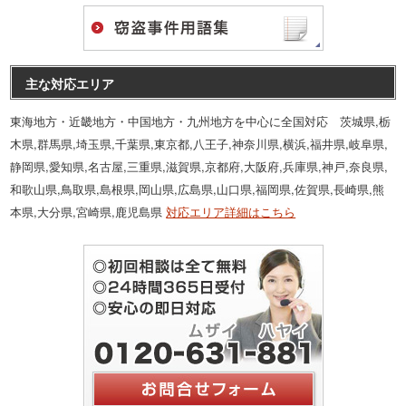
主な対応エリア
東海地方・近畿地方・中国地方・九州地方を中心に全国対応 茨城県,栃
木県,群馬県,埼玉県,千葉県,東京都,八王子,神奈川県,横浜,福井県,岐阜県,
静岡県,愛知県,名古屋,三重県,滋賀県,京都府,大阪府,兵庫県,神戸,奈良県,
和歌山県,鳥取県,島根県,岡山県,広島県,山口県,福岡県,佐賀県,長崎県,熊
本県,大分県,宮崎県,鹿児島県
対応エリア詳細はこちら