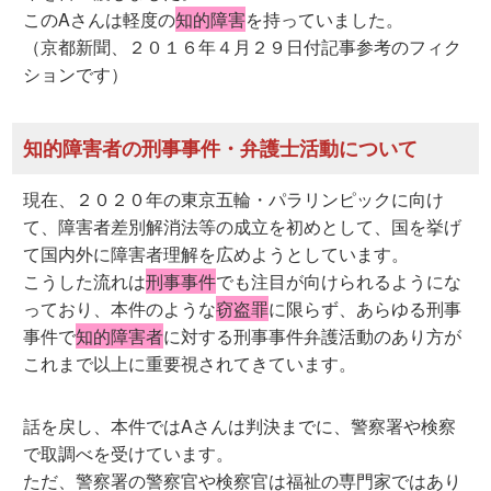
このAさんは軽度の
知的障害
を持っていました。
（京都新聞、２０１６年４月２９日付記事参考のフィク
ションです）
知的障害者の刑事事件・弁護士活動について
現在、２０２０年の東京五輪・パラリンピックに向け
て、障害者差別解消法等の成立を初めとして、国を挙げ
て国内外に障害者理解を広めようとしています。
こうした流れは
刑事事件
でも注目が向けられるようにな
っており、本件のような
窃盗罪
に限らず、あらゆる刑事
事件で
知的障害者
に対する刑事事件弁護活動のあり方が
これまで以上に重要視されてきています。
話を戻し、本件ではAさんは判決までに、警察署や検察
で取調べを受けています。
ただ、警察署の警察官や検察官は福祉の専門家ではあり