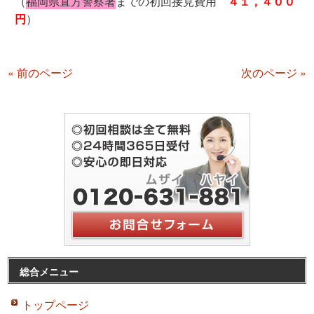
（
福岡県直方警察署
までの初回接見費用
４１，４００
円
）
« 前のページ
次のページ »
総合メニュー
トップページ