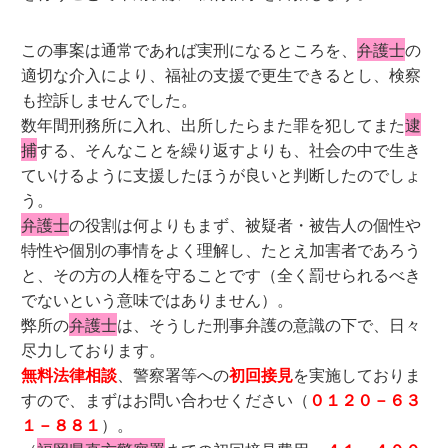
この事案は通常であれば実刑になるところを、
弁護士
の
適切な介入により、福祉の支援で更生できるとし、検察
も控訴しませんでした。
数年間刑務所に入れ、出所したらまた罪を犯してまた
逮
捕
する、そんなことを繰り返すよりも、社会の中で生き
ていけるように支援したほうが良いと判断したのでしょ
う。
弁護士
の役割は何よりもまず、被疑者・被告人の個性や
特性や個別の事情をよく理解し、たとえ加害者であろう
と、その方の人権を守ることです（全く罰せられるべき
でないという意味ではありません）。
弊所の
弁護士
は、そうした刑事弁護の意識の下で、日々
尽力しております。
無料法律相談
、警察署等への
初回接見
を実施しておりま
すので、まずはお問い合わせください（
０１２０－６３
１－８８１
）。