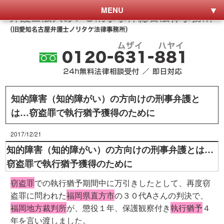
MENU
知的障害（知的障がい）の方向けの刑事弁護と
は…窃盗罪で執行猶予獲得のために
2017/12/21
知的障害（知的障がい）の方向けの刑事弁護とは…
窃盗罪で執行猶予獲得のために
窃盗罪
での執行猶予期間中に万引きしたとして、再度窃
盗罪に問われた
福岡県直方市
の３０代Aさんの判決で、
福岡地方裁判所
が、懲役１年、保護観察付き
執行猶予
４
年を言い渡しました。