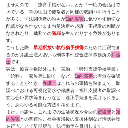
ませんので、「療育手帳がない」とか「一応の会話はで
きている」等の理由で健常者と同様の取調べを行うこと
が多く、司法関係者の誰もが
知的障害
に気づかず適切な
配慮がなされないまま勾留決定や起訴・不起訴の判断が
なされたり、裁判での
冤罪
を生んだりする危険がありま
す。
こうした際、
早期釈放
や
執行猶予獲得
のために活躍でき
るのが弁護士法人あいち刑事事件総合法律事務所の
弁護
士
です。
実は、療育手帳以外にも「言動」「特別支援学校卒業」
「給料」「家族等に聞く」など、
知的障害
の有無を確認
することができ、
弁護士
はこれらの事情を踏まえて、取
調べにおける可視化要求や保護者・福祉支援者の取調べ
立ち会い要求等を行うなど、適正手続きを受けられるよ
う、あらゆる可能な方法を考えます。
また、示談や、これまでの生活状況や今回の
窃盗罪
と
知
的障害
との関連性、社会復帰後の支援体制など情状弁護
を行うことで早期釈放・執行猶予を目指します。