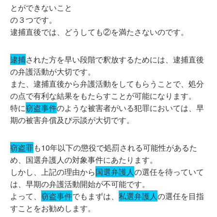
とができないこと
の３つです。
逮捕直後では、どうしても②を満たさないのです。
逮捕
された方を早い段階で釈放するためには、逮捕直後
の弁護活動が大切です。
また、逮捕直後から弁護活動をしてもらうことで、処分
の点で有利な結果をもたらすことが可能になります。
特に
窃盗事件
のような被害者がいる犯罪においては、早
期の被害弁償及び示談が大切です。
窃盗罪
も10年以下の懲役で処罰される可能性があるた
め、国選弁護人の対象事件にあたります。
しかし、上記の理由から
国選弁護人
の選任を待っていて
は、早期の弁護活動開始が不可能です。
よって、
窃盗事件
でもまずは、
私選弁護人
の選任を目指
すことをお勧めします。