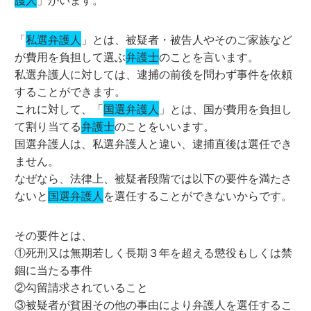
「
私選弁護人
」とは、被疑者・被告人やそのご家族など
が費用を負担して選ぶ
弁護士
のことを言います。
私選弁護人に対しては、逮捕の前後を問わず事件を依頼
することができます。
これに対して、「
国選弁護人
」とは、国が費用を負担し
て割り当てる
弁護士
のことをいいます。
国選弁護人は、私選弁護人と違い、逮捕直後は選任でき
ません。
なぜなら、法律上、被疑者段階では以下の要件を満たさ
ないと
国選弁護人
を選任することができないからです。
その要件とは、
①死刑又は無期若しく長期３年を超える懲役もしくは禁
錮に当たる事件
②勾留請求されていること
③被疑者が貧困その他の事由により弁護人を選任するこ