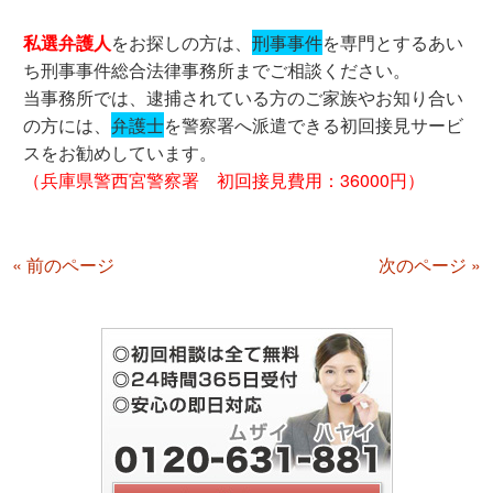
私選弁護人
をお探しの方は、
刑事事件
を専門とするあい
ち刑事事件総合法律事務所までご相談ください。
当事務所では、逮捕されている方のご家族やお知り合い
の方には、
弁護士
を警察署へ派遣できる初回接見サービ
スをお勧めしています。
（兵庫県警西宮警察署 初回接見費用：36000円）
« 前のページ
次のページ »