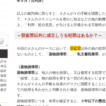
年４月７日判決）
以上の裁判例に照らすと、ＡさんがＶの手帳を隠匿した
て、Ｖさんのスケジュールを密かに知るなどの他の動機
上、「利用・処分意思」が欠けると評価される可能性が
～窃盗罪以外に成立しうる犯罪はあるか？～
今回のＡさんのケースにおいて、
窃盗罪
以外の他の犯罪
ないものとして、「
器物損壊罪
」、「
私文書毀棄罪
」が
地方を
,埼玉
（器物損壊罪）
,福井
器物損壊罪
は、他人の物を損壊し、又は傷害する犯罪で
,滋賀
「損壊」とは、物の効用を害する一切の行為をいいます
和歌山
ＡさんがＶさんの手帳を自身のデスクに隠匿することに
,福岡
ての効用を失わせたと判断された場合、器物損壊罪の成
,鹿児
す。
器物損壊罪につき、有罪が確定すると、
３年以下の懲役