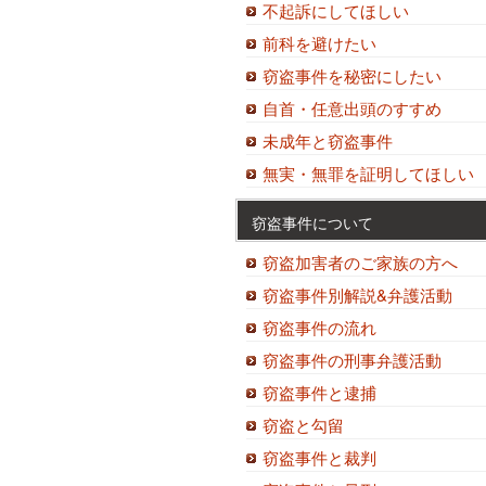
不起訴にしてほしい
前科を避けたい
窃盗事件を秘密にしたい
自首・任意出頭のすすめ
未成年と窃盗事件
無実・無罪を証明してほしい
窃盗事件について
窃盗加害者のご家族の方へ
窃盗事件別解説&弁護活動
窃盗事件の流れ
窃盗事件の刑事弁護活動
窃盗事件と逮捕
窃盗と勾留
窃盗事件と裁判