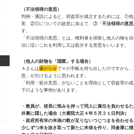
（不法領得の意思）
判例・通説によると、窃盗罪が成立するためには、①他
実、②①についての故意に加えて、③「
不法領得の意思
す。
「不法領得の意思」とは、権利者を排除し他人の物を自
法に従いこれを利用し又は処分する意思をいいます。
（他人の財物を「隠匿」する場合）
Ａさんは
嫌がらせ
でＶの手帳を持ち出したのですから、
思」が欠けるように思われます。
「利用・処分意思」がないことを理由として窃盗罪の成
下のような事例があります。
・教員が、校長に恨みを持って同人に責任を負わせるた
井裏に隠した場合（大審院大正４年５月２１日判決）
・政府所有米の米俵の数が足りないつじつまを合わせる
少しずつ米を抜き取って新たに米俵を作り、同倉庫に積