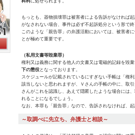
科料
に処せられます。
もっとも、器物損壊罪は被害者による告訴がなければ起
がなされない場合、事件は必ず不起訴処分という形で終
このような「親告罪」の弁護活動においては、被害者に
とが極めて重要です。
（私用文書等毀棄罪）
権利又は義務に関する他人の文書又は電磁的記録を毀棄
下の懲役
となっております。
スケジュールが記載されているにすぎない手帳は「権利
該当しないと思われますが、Ｖさんの手帳の中に、取引
さんがこれを認識し、あえて隠匿したような場合には、
れることになるでしょう。
なお、本罪も「親告罪」なので、告訴されなければ、起
～取調べに先立ち、弁護士と相談～