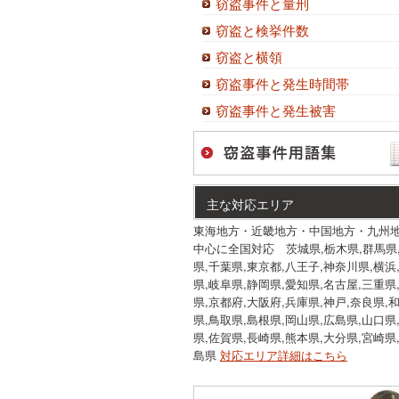
窃盗事件と量刑
窃盗と検挙件数
窃盗と横領
窃盗事件と発生時間帯
窃盗事件と発生被害
主な対応エリア
東海地方・近畿地方・中国地方・九州
中心に全国対応 茨城県,栃木県,群馬県
県,千葉県,東京都,八王子,神奈川県,横浜
県,岐阜県,静岡県,愛知県,名古屋,三重県
県,京都府,大阪府,兵庫県,神戸,奈良県,
県,鳥取県,島根県,岡山県,広島県,山口県
県,佐賀県,長崎県,熊本県,大分県,宮崎県
島県
対応エリア詳細はこちら