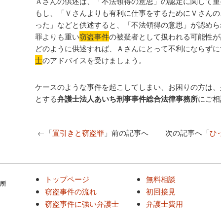
Ａさんの供述は、「不法領得の意思」の認定に関して重
もし、「Ｖさんよりも有利に仕事をするためにＶさんの
った」などと供述すると、「不法領得の意思」が認めら
罪よりも重い
窃盗事件
の被疑者として扱われる可能性が
どのように供述すれば、Ａさんにとって不利にならずに
士
のアドバイスを受けましょう。
ケースのような事件を起こしてしまい、お困りの方は、
とする
弁護士法人あいち刑事事件総合法律事務所
にご相
←「
置引きと窃盗罪
」前の記事へ 次の記事へ「
ひ
トップページ
無料相談
窃盗事件の流れ
初回接見
窃盗事件に強い弁護士
弁護士費用