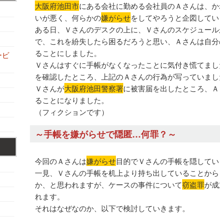
大阪府池田市
にある会社に勤める会社員のＡさんは、か
いが悪く、何らかの
嫌がらせ
をしてやろうと企図してい
ある日、Ｖさんのデスクの上に、Ｖさんのスケジュール
で、これを紛失したら困るだろうと思い、Ａさんは自分
ることにしました。
ービ
Ｖさんはすぐに手帳がなくなったことに気付き慌てまし
を確認したところ、上記のＡさんの行為が写っていまし
Ｖさんが
大阪府池田警察署
に被害届を出したところ、Ａ
ることになりました。
（フィクションです）
～手帳を嫌がらせで隠匿…何罪？～
今回のＡさんは
嫌がらせ
目的でＶさんの手帳を隠してい
一見、Ｖさんの手帳を机上より持ち出していることから
か、と思われますが、ケースの事件について
窃盗罪
が成
れます。
それはなぜなのか、以下で検討していきます。