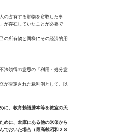
人の占有する財物を窃取した事
」が存在していたことが必要で
己の所有物と同様にその経済的用
不法領得の意思の「利用・処分意
立が否定された裁判例として、以
めに、教育勅語謄本等を教室の天
ために、倉庫にある他の米俵から
んでおいた場合（最高裁昭和２８