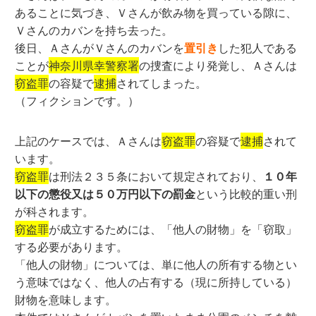
あることに気づき、Ｖさんが飲み物を買っている隙に、
Ｖさんのカバンを持ち去った。
後日、ＡさんがＶさんのカバンを
置引き
した犯人である
ことが
神奈川県幸警察署
の捜査により発覚し、Ａさんは
窃盗罪
の容疑で
逮捕
されてしまった。
（フィクションです。）
上記のケースでは、Ａさんは
窃盗罪
の容疑で
逮捕
されて
います。
窃盗罪
は刑法２３５条において規定されており、
１０年
以下の懲役又は５０万円以下の罰金
という比較的重い刑
が科されます。
窃盗罪
が成立するためには、「他人の財物」を「窃取」
する必要があります。
「他人の財物」については、単に他人の所有する物とい
う意味ではなく、他人の占有する（現に所持している）
財物を意味します。