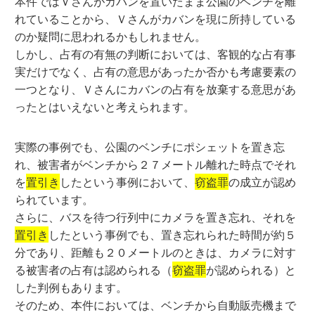
本件ではＶさんがカバンを置いたまま公園のベンチを離
れていることから、Ｖさんがカバンを現に所持している
のか疑問に思われるかもしれません。
しかし、占有の有無の判断においては、客観的な占有事
実だけでなく、占有の意思があったか否かも考慮要素の
一つとなり、Ｖさんにカバンの占有を放棄する意思があ
ったとはいえないと考えられます。
実際の事例でも、公園のベンチにポシェットを置き忘
れ、被害者がベンチから２７メートル離れた時点でそれ
を
置引き
したという事例において、
窃盗罪
の成立が認め
られています。
さらに、バスを待つ行列中にカメラを置き忘れ、それを
置引き
したという事例でも、置き忘れられた時間が約５
分であり、距離も２０メートルのときは、カメラに対す
る被害者の占有は認められる（
窃盗罪
が認められる）と
した判例もあります。
そのため、本件においては、ベンチから自動販売機まで