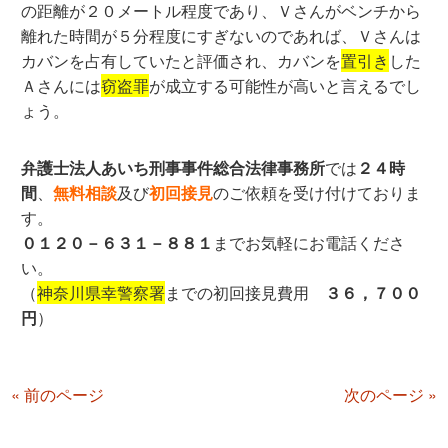
の距離が２０メートル程度であり、Ｖさんがベンチから
離れた時間が５分程度にすぎないのであれば、Ｖさんは
カバンを占有していたと評価され、カバンを
置引き
した
Ａさんには
窃盗罪
が成立する可能性が高いと言えるでし
ょう。
弁護士法人あいち刑事事件総合法律事務所
では
２４時
間
、
無料相談
及び
初回接見
のご依頼を受け付けておりま
す。
０１２０－６３１－８８１
までお気軽にお電話くださ
い。
（
神奈川県幸警察署
までの初回接見費用
３６，７００
円
）
« 前のページ
次のページ »