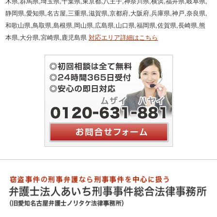
木県,群馬県,埼玉県,千葉県,東京都,八王子,神奈川県,横浜,福井県,岐阜県,
静岡県,愛知県,名古屋,三重県,滋賀県,京都府,大阪府,兵庫県,神戸,奈良県,
和歌山県,鳥取県,島根県,岡山県,広島県,山口県,福岡県,佐賀県,長崎県,熊
本県,大分県,宮崎県,鹿児島県
対応エリア詳細はこちら