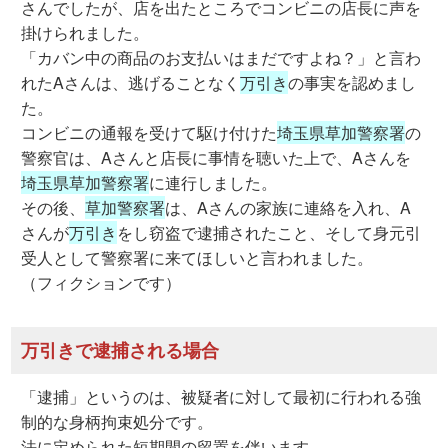
さんでしたが、店を出たところでコンビニの店長に声を
掛けられました。
「カバン中の商品のお支払いはまだですよね？」と言わ
れたAさんは、逃げることなく
万引き
の事実を認めまし
た。
コンビニの通報を受けて駆け付けた
埼玉県草加警察署
の
警察官は、Aさんと店長に事情を聴いた上で、Aさんを
埼玉県草加警察署
に連行しました。
その後、
草加警察署
は、Aさんの家族に連絡を入れ、A
さんが
万引き
をし窃盗で逮捕されたこと、そして身元引
受人として警察署に来てほしいと言われました。
（フィクションです）
万引きで逮捕される場合
「逮捕」というのは、被疑者に対して最初に行われる強
制的な身柄拘束処分です。
法に定められた短期間の留置を伴います。