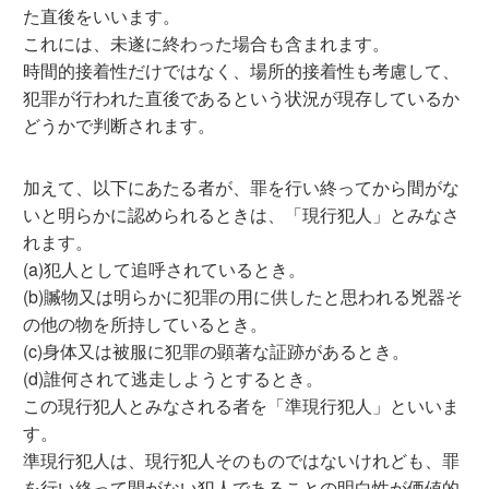
た直後をいいます。
これには、未遂に終わった場合も含まれます。
時間的接着性だけではなく、場所的接着性も考慮して、
犯罪が行われた直後であるという状況が現存しているか
どうかで判断されます。
加えて、以下にあたる者が、罪を行い終ってから間がな
いと明らかに認められるときは、「現行犯人」とみなさ
れます。
(a)犯人として追呼されているとき。
(b)贓物又は明らかに犯罪の用に供したと思われる兇器そ
の他の物を所持しているとき。
(c)身体又は被服に犯罪の顕著な証跡があるとき。
(d)誰何されて逃走しようとするとき。
この現行犯人とみなされる者を「準現行犯人」といいま
す。
準現行犯人は、現行犯人そのものではないけれども、罪
を行い終って間がない犯人であることの明白性が価値的