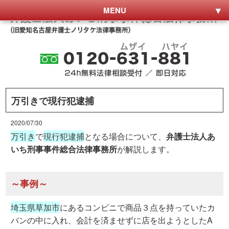
MENU
万引きで現行犯逮捕
2020/07/30
万引き
で
現行犯逮捕
となる場合について、
弁護士法人あ
いち刑事事件総合法律事務所
が解説します。
～事例～
埼玉県草加市
にあるコンビニで商品３点を持っていたカ
バンの中に入れ、会計を済ませずに店を出ようとしたA