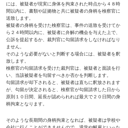
には、被疑者が現実に身体を拘束された時点から４８時
間以内に、書類や証拠物と共に被疑者の身柄を検察官に
送致します。
被疑者の身柄を受けた検察官は、事件の送致を受けてか
ら２４時間以内に、被疑者に弁解の機会を与えた上で、
公訴を提起するか、裁判官に勾留請求をしなければなり
ません。
そのような必要がないと判断する場合には、被疑者を釈
放します。
検察官の勾留請求を受けた裁判官は、被疑者と面談を行
い、当該被疑者を勾留すべきか否かを判断します。
勾留請求が却下されると、被疑者は直ちに釈放されます
が、勾留が決定されると、検察官が勾留請求した日から
原則１０日間、延長が認められれば最大で２０日間の身
柄拘束となります。
そのような長期間の身柄拘束となれば、被疑者は学校や
会社に行くことができませんので、退学や解雇といった