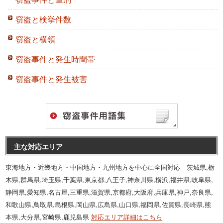
窃盗と検挙件数
窃盗と横領
窃盗事件と発生時間帯
窃盗事件と発生被害
主な対応エリア
東海地方・近畿地方・中国地方・九州地方を中心に全国対応 茨城県,栃
木県,群馬県,埼玉県,千葉県,東京都,八王子,神奈川県,横浜,福井県,岐阜県,
静岡県,愛知県,名古屋,三重県,滋賀県,京都府,大阪府,兵庫県,神戸,奈良県,
和歌山県,鳥取県,島根県,岡山県,広島県,山口県,福岡県,佐賀県,長崎県,熊
本県,大分県,宮崎県,鹿児島県
対応エリア詳細はこちら