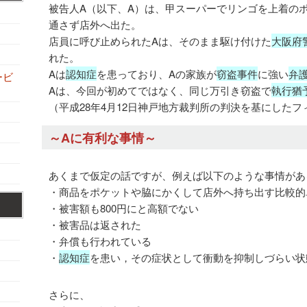
被告人A（以下、A）は、甲スーパーでリンゴを上着の
通さず店外へ出た。
店員に呼び止められたAは、そのまま駆け付けた
大阪府
れた。
Aは
認知症
を患っており、Aの家族が
窃盗事件
に強い
弁
ービ
Aは、今回が初めてではなく、同じ万引き窃盗で
執行猶
（平成28年4月12日神戸地方裁判所の判決を基にした
～Aに有利な事情～
あくまで仮定の話ですが、例えば以下のような事情があ
・商品をポケットや脇にかくして店外へ持ち出す比較的
・被害額も800円にと高額でない
・被害品は返された
・弁償も行われている
・
認知症
を患い，その症状として衝動を抑制しづらい状
さらに、