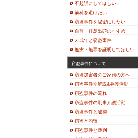
不起訴にしてほしい
前科を避けたい
窃盗事件を秘密にしたい
自首・任意出頭のすすめ
未成年と窃盗事件
無実・無罪を証明してほしい
窃盗事件について
窃盗加害者のご家族の方へ
窃盗事件別解説&弁護活動
窃盗事件の流れ
窃盗事件の刑事弁護活動
窃盗事件と逮捕
窃盗と勾留
窃盗事件と裁判