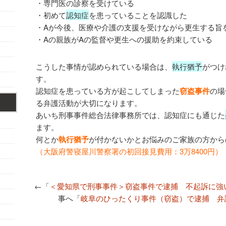
・専門医の診察を受けている
・初めて
認知症
を患っていることを認識した
・Aが今後、医療や介護の支援を受けながら更生する旨
・Aの親族がAの監督や更生への援助を約束している
こうした事情が認められている場合は、
執行猶予
がつけ
す。
認知症を患っている方が起こしてしまった
窃盗事件
の場
る弁護活動が大切になります。
あいち刑事事件総合法律事務所では、認知症にも通じた
ます。
何とか
執行猶予
が付かないかとお悩みのご家族の方から
（大阪府警寝屋川警察署の初回接見費用：3万8400円）
←「
＜愛知県で刑事事件＞窃盗事件で逮捕 不起訴に強
事へ「
岐阜のひったくり事件（窃盗）で逮捕 弁