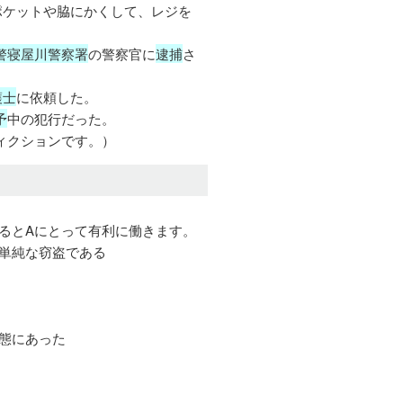
ポケットや脇にかくして、レジを
警寝屋川警察署
の警察官に
逮捕
さ
護士
に依頼した。
予
中の犯行だった。
フィクションです。）
るとAにとって有利に働きます。
単純な窃盗である
態にあった