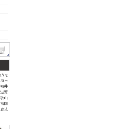
地方を
,埼玉
,福井
,滋賀
和歌山
,福岡
,鹿児