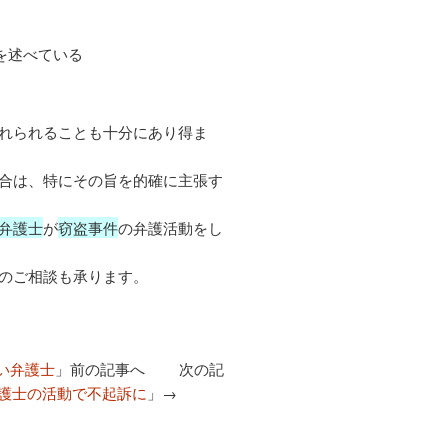
を述べている
れられることも十分にあり得ま
合は、特にその旨を的確に主張す
弁護士
が
窃盗事件
の弁護活動をし
のご相談も承ります。
い弁護士
」前の記事へ 次の記
護士の活動で不起訴に
」→