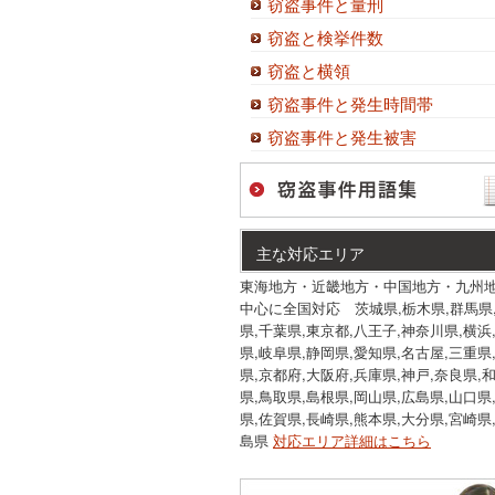
窃盗事件と量刑
窃盗と検挙件数
窃盗と横領
窃盗事件と発生時間帯
窃盗事件と発生被害
主な対応エリア
東海地方・近畿地方・中国地方・九州
中心に全国対応 茨城県,栃木県,群馬県
県,千葉県,東京都,八王子,神奈川県,横浜
県,岐阜県,静岡県,愛知県,名古屋,三重県
県,京都府,大阪府,兵庫県,神戸,奈良県,
県,鳥取県,島根県,岡山県,広島県,山口県
県,佐賀県,長崎県,熊本県,大分県,宮崎県
島県
対応エリア詳細はこちら