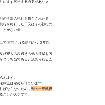
件にまず該当する必要がありま
刑の全部の執行を猶予された者
執行を終わった日又はその執行の
ことがない者
上で,宣告される処罰が，３年以
及び犯人の境遇その他の情状を考
かつ，相当であると認められるこ
められます。
法律上は定められています。
ればならないため，
刑の一部執行
ることが大切です。