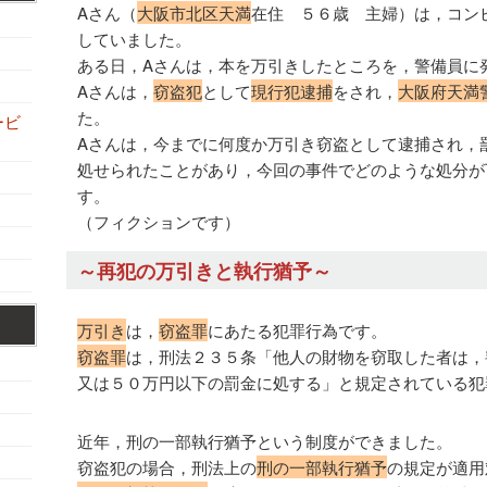
Aさん（
大阪市北区天満
在住 ５６歳 主婦）は，コン
していました。
ある日，Aさんは，本を万引きしたところを，警備員に
Aさんは，
窃盗犯
として
現行犯逮捕
をされ，
大阪府天満
た。
ービ
Aさんは，今までに何度か万引き窃盗として逮捕され，
処せられたことがあり，今回の事件でどのような処分が
す。
（フィクションです）
～再犯の万引きと執行猶予～
万引き
は，
窃盗罪
にあたる犯罪行為です。
窃盗罪
は，刑法２３５条「他人の財物を窃取した者は，
又は５０万円以下の罰金に処する」と規定されている犯
近年，刑の一部執行猶予という制度ができました。
窃盗犯の場合，刑法上の
刑の一部執行猶予
の規定が適用