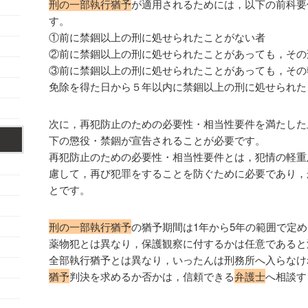
刑の一部執行猶予
が適用されるためには，以下の前科要
す。
①前に禁錮以上の刑に処せられたことがない者
②前に禁錮以上の刑に処せられたことがあっても，その
③前に禁錮以上の刑に処せられたことがあっても，その
免除を得た日から５年以内に禁錮以上の刑に処せられた
次に，再犯防止のための必要性・相当性要件を満たした
下の懲役・禁錮が宣告されることが必要です。
再犯防止のための必要性・相当性要件とは，犯情の軽重
慮して，再び犯罪をすることを防ぐために必要であり，
とです。
刑の一部執行猶予
の猶予期間は1年から5年の範囲で定
薬物犯とは異なり，保護観察に付するかは任意であると
全部執行猶予とは異なり，いったんは刑務所へ入らなけ
猶予
判決を求めるか否かは，信頼できる
弁護士
へ相談す