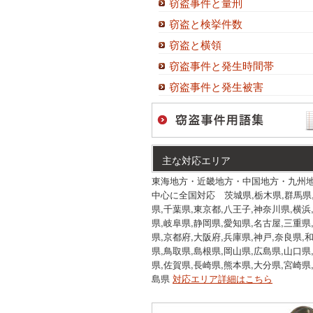
窃盗事件と量刑
窃盗と検挙件数
窃盗と横領
窃盗事件と発生時間帯
窃盗事件と発生被害
主な対応エリア
東海地方・近畿地方・中国地方・九州
中心に全国対応 茨城県,栃木県,群馬県
県,千葉県,東京都,八王子,神奈川県,横浜
県,岐阜県,静岡県,愛知県,名古屋,三重県
県,京都府,大阪府,兵庫県,神戸,奈良県,
県,鳥取県,島根県,岡山県,広島県,山口県
県,佐賀県,長崎県,熊本県,大分県,宮崎県
島県
対応エリア詳細はこちら