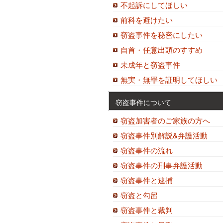
不起訴にしてほしい
前科を避けたい
窃盗事件を秘密にしたい
自首・任意出頭のすすめ
未成年と窃盗事件
無実・無罪を証明してほしい
窃盗事件について
窃盗加害者のご家族の方へ
窃盗事件別解説&弁護活動
窃盗事件の流れ
窃盗事件の刑事弁護活動
窃盗事件と逮捕
窃盗と勾留
窃盗事件と裁判