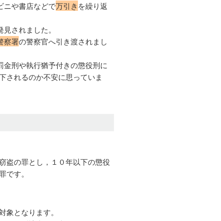
ビニや書店などで
万引き
を繰り返
発見されました。
警察署
の警察官へ引き渡されまし
罰金刑や執行猶予付きの懲役刑に
下されるのか不安に思っていま
窃盗の罪とし，１０年以下の懲役
罪です。
対象となります。