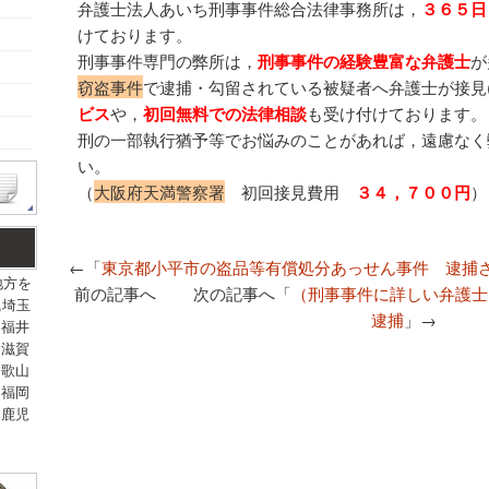
弁護士法人あいち刑事事件総合法律事務所は，
３６５日
けております。
刑事事件専門の弊所は，
刑事事件の経験豊富な弁護士
が
窃盗事件
で逮捕・勾留されている被疑者へ弁護士が接見(
ビス
や，
初回無料での法律相談
も受け付けております。
刑の一部執行猶予等でお悩みのことがあれば，遠慮なく
い。
（
大阪府天満警察署
初回接見費用
３４，７００円
）
←「
東京都小平市の盗品等有償処分あっせん事件 逮捕
地方を
前の記事へ 次の記事へ「
（刑事事件に詳しい弁護士
,埼玉
逮捕
」→
,福井
,滋賀
和歌山
,福岡
,鹿児