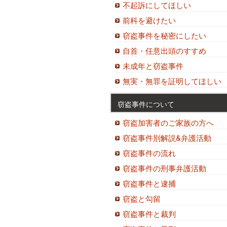
不起訴にしてほしい
前科を避けたい
窃盗事件を秘密にしたい
自首・任意出頭のすすめ
未成年と窃盗事件
無実・無罪を証明してほしい
窃盗事件について
窃盗加害者のご家族の方へ
窃盗事件別解説&弁護活動
窃盗事件の流れ
窃盗事件の刑事弁護活動
窃盗事件と逮捕
窃盗と勾留
窃盗事件と裁判