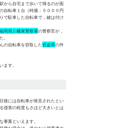
駅から自宅まで歩いて帰るのが面
の自転車１台（時価：５０００円
りで駐車した自転車で，鍵は付け
福岡県八幡東警察署
の警察官が，
た。
んの自転車を窃取した
窃盗罪
の件
います。
日後には自転車が発見されたとい
る侵害の程度もさほど大きいとは
な事案といえます。
軽微な場合は，速やかに被害者の