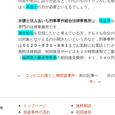
内容や形式に誤りがあると，のちのちのトラブルにも発
はり
弁護士
の力が必要といえるでしょう。
弁護士法人あいち刑事事件総合法律事務所
は，
窃盗罪
を
専門の法律事務所です。
微罪処分
を目指したいと考えている方，そもそも自分の
の対象となりえるのか聞きたいという方など，刑事事件
は
０１２０－６３１－８８１
までお気軽にお電話くださ
無料法律相談，初回接見サービスを２４時間体制でご案
（
福岡県八幡東警察署
の初回接見費用：４１，５４０円
←「
コンビニの落とし物窃盗事件
」前の記事へ 次の
件
」→
トップページ
無料相談
窃盗事件の流れ
初回接見