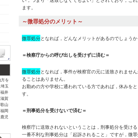
ます。
～微罪処分のメリット～
微罪処分
となれば，どんなメリットがあるのでしょうか
＝検察庁からの呼び出しを受けずに済む＝
微罪処分
となれば，事件が検察官の元に送致されません
ることはありません。
地方を
,埼玉
お勤めの方や学校に通われている方であれば，休みをと
,福井
す。
,滋賀
和歌山
＝刑事処分を受けないで済む＝
,福岡
,鹿児
検察庁に送致されないということは，刑事処分を受ける
一番不利な刑事処分は「起訴されること」ですが，微罪