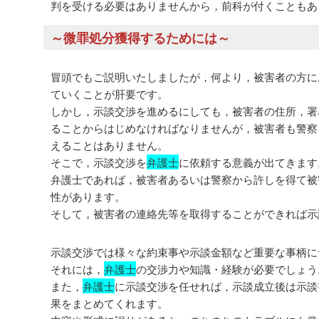
判を受ける必要はありませんから，前科が付くこともあ
～微罪処分獲得するためには～
冒頭でもご説明いたしましたが，何より，被害者の方に
ていくことが肝要です。
しかし，示談交渉を進めるにしても，被害者の住所，署
ることからはじめなければなりませんが，被害者も警察
えることはありません。
そこで，示談交渉を
弁護士
に依頼する意義が出てきます
弁護士であれば，被害者あるいは警察から許しを得て被
性があります。
そして，被害者の連絡先等を取得することができれば示
示談交渉では様々な約束事や示談金額など重要な事柄に
それには，
弁護士
の交渉力や知識・経験が必要でしょう
また，
弁護士
に示談交渉を任せれば，示談成立後は示談
果をまとめてくれます。