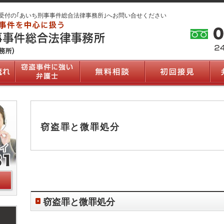
受付の｢あいち刑事事件総合法律事務所｣へお問い合せください
窃盗罪と微罪処分
窃盗罪と微罪処分