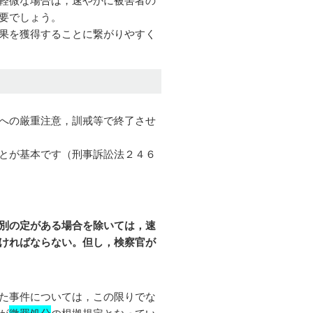
要でしょう。
果を獲得することに繋がりやすく
への厳重注意，訓戒等で終了させ
とが基本です（刑事訴訟法２４６
別の定がある場合を除いては，速
ければならない。但し，検察官が
た事件については，この限りでな
が
微罪処分
の根拠規定となってい