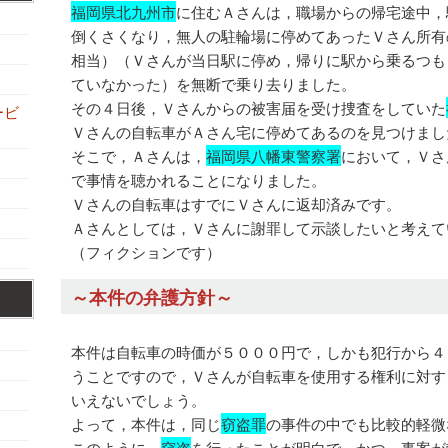
福岡県北九州市
に住むＡさんは，職場からの帰宅途中，
倒くさくなり，無人の駐輪場に停めてあったＶさん所有
相当）（Ｖさんが当日駅に停め，帰りに駅から乗るつも
ていなかった）を無断で乗り去りました。
その４日後，Ｖさんからの被害届を受け捜査をしていた
ービ
Ｖさんの自転車がＡさん宅に停めてあるのを見つけまし
そこで，Ａさんは，
福岡県八幡東警察署
において，Ｖさ
で事情を聴かれることになりました。
Ｖさんの自転車はすでにＶさんに返却済みです。
Ａさんとしては，Ｖさんに謝罪して示談したいと考えて
（フィクションです）
～本件の弁護方針～
本件は自転車の時価が５０００円で，しかも犯行から４
うことですので，Ｖさんが自転車を使用する権利に対す
いえないでしょう。
よって，本件は，同じ
窃盗罪
の事件の中でも比較的軽微
このように，
窃盗
を行ったことが明白で，かつ，事案が