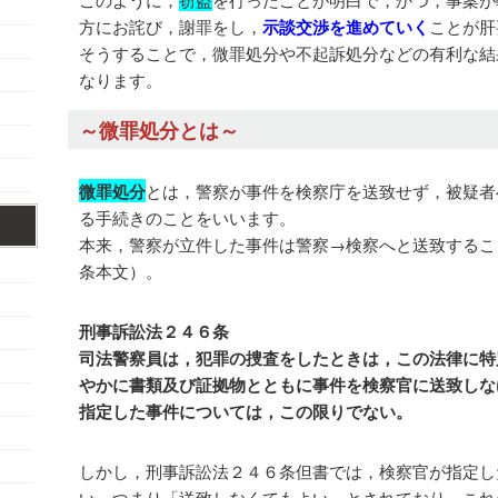
方にお詫び，謝罪をし，
示談交渉を進めていく
ことが肝
そうすることで，微罪処分や不起訴処分などの有利な結
なります。
～微罪処分とは～
微罪処分
とは，警察が事件を検察庁を送致せず，被疑者
る手続きのことをいいます。
本来，警察が立件した事件は警察→検察へと送致するこ
条本文）。
刑事訴訟法２４６条
司法警察員は，犯罪の捜査をしたときは，この法律に特
やかに書類及び証拠物とともに事件を検察官に送致しな
指定した事件については，この限りでない。
しかし，刑事訴訟法２４６条但書では，検察官が指定し
い，つまり「送致しなくてもよい」とされており，これ