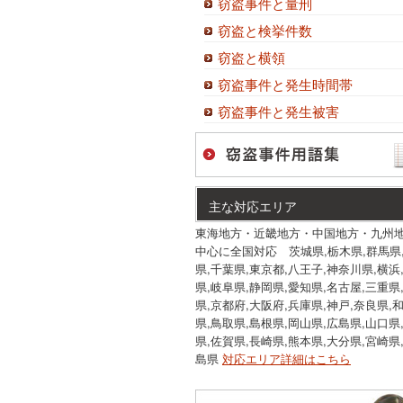
窃盗事件と量刑
窃盗と検挙件数
窃盗と横領
窃盗事件と発生時間帯
窃盗事件と発生被害
主な対応エリア
東海地方・近畿地方・中国地方・九州
中心に全国対応 茨城県,栃木県,群馬県
県,千葉県,東京都,八王子,神奈川県,横浜
県,岐阜県,静岡県,愛知県,名古屋,三重県
県,京都府,大阪府,兵庫県,神戸,奈良県,
県,鳥取県,島根県,岡山県,広島県,山口県
県,佐賀県,長崎県,熊本県,大分県,宮崎県
島県
対応エリア詳細はこちら