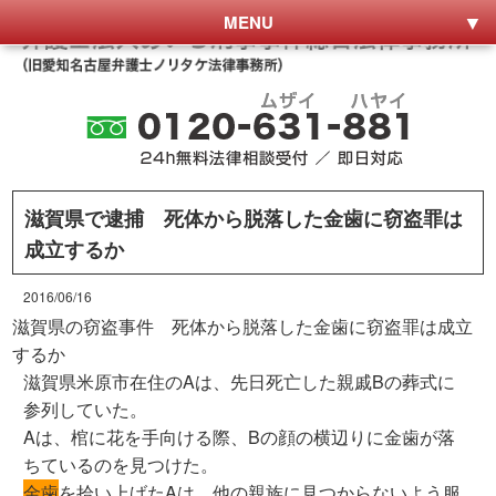
MENU
滋賀県で逮捕 死体から脱落した金歯に窃盗罪は
成立するか
2016/06/16
滋賀県の窃盗事件 死体から脱落した金歯に窃盗罪は成立
するか
滋賀県米原市在住のAは、先日死亡した親戚Bの葬式に
参列していた。
Aは、棺に花を手向ける際、Bの顔の横辺りに金歯が落
ちているのを見つけた。
金歯
を拾い上げたAは、他の親族に見つからないよう服