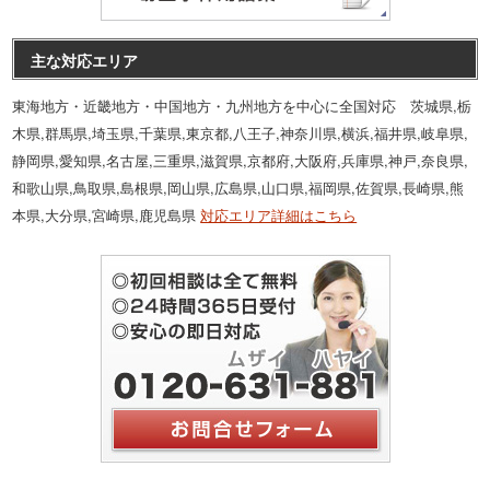
主な対応エリア
東海地方・近畿地方・中国地方・九州地方を中心に全国対応 茨城県,栃
木県,群馬県,埼玉県,千葉県,東京都,八王子,神奈川県,横浜,福井県,岐阜県,
静岡県,愛知県,名古屋,三重県,滋賀県,京都府,大阪府,兵庫県,神戸,奈良県,
和歌山県,鳥取県,島根県,岡山県,広島県,山口県,福岡県,佐賀県,長崎県,熊
本県,大分県,宮崎県,鹿児島県
対応エリア詳細はこちら