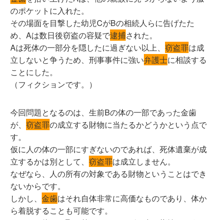
のポケットに入れた。
その場面を目撃した幼児CがBの相続人らに告げたた
め、Aは数日後窃盗の容疑で
逮捕
された。
Aは死体の一部分を隠したに過ぎない以上、
窃盗罪
は成
立しないと争うため、刑事事件に強い
弁護士
に相談する
ことにした。
（フィクションです。）
今回問題となるのは、生前Bの体の一部であった金歯
が、
窃盗罪
の成立する財物に当たるかどうかという点で
す。
仮に人の体の一部にすぎないのであれば、死体遺棄が成
立するかは別として、
窃盗罪
は成立しません。
なぜなら、人の所有の対象である財物ということはでき
ないからです。
しかし、
金歯
はそれ自体非常に高価なものであり、体か
ら着脱することも可能です。