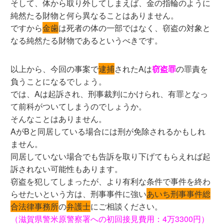
そして、体から取り外してしまえば、金の指輪のように
純然たる財物と何ら異なることはありません。
ですから
金歯
は死者の体の一部ではなく、窃盗の対象と
なる純然たる財物であるというべきです。
以上から、今回の事案で
逮捕
されたAは
窃盗罪
の罪責を
負うことになるでしょう。
では、Aは起訴され、刑事裁判にかけられ、有罪となっ
て前科がついてしまうのでしょうか。
そんなことはありません。
AがBと同居している場合には刑が免除されるかもしれ
ません。
同居していない場合でも告訴を取り下げてもらえれば起
訴されない可能性もあります。
窃盗を犯してしまったが、より有利な条件で事件を終わ
らせたいという方は、刑事事件に強い
あいち刑事事件総
合法律事務所
の
弁護士
にご相談ください。
（滋賀県警米原警察署への初回接見費用：4万3300円）