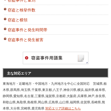
窃盗と検挙件数
窃盗と横領
窃盗事件と発生時間帯
窃盗事件と発生被害
主な対応エリア
東海地方・近畿地方・中国地方・九州地方を中心に全国対応 茨城県,栃
木県,群馬県,埼玉県,千葉県,東京都,八王子,神奈川県,横浜,福井県,岐阜県,
静岡県,愛知県,名古屋,三重県,滋賀県,京都府,大阪府,兵庫県,神戸,奈良県,
和歌山県,鳥取県,島根県,岡山県,広島県,山口県,福岡県,佐賀県,長崎県,熊
本県,大分県,宮崎県,鹿児島県
対応エリア詳細はこちら