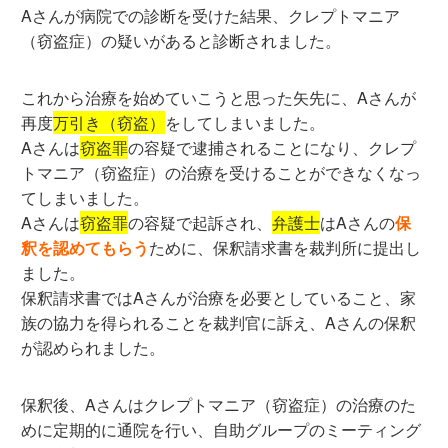
Aさんが病院での診断を受けた結果、クレプトマニア
（窃盗症）の疑いがあると診断されました。
これから治療を始めていこうと思った矢先に、Aさんが
再度
万引き（窃盗）
をしてしまいました。
Aさんは
窃盗罪
の容疑で逮捕されることになり、クレプ
トマニア（窃盗症）の治療を受けることができなくなっ
てしまいました。
Aさんは
窃盗罪
の容疑で起訴され、
弁護士
はAさんの
保
釈を認めてもらう
ために、保釈請求書を裁判所に提出し
ました。
保釈請求書ではAさんが治療を必要としていること、家
族の協力を得られることを裁判官に訴え、Aさんの保釈
が認められました。
保釈後、Aさんはクレプトマニア（窃盗症）の治療のた
めに定期的に通院を行い、自助グループのミーティング