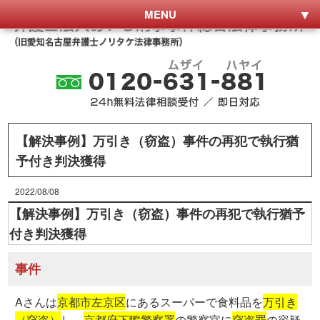
MENU
【解決事例】万引き（窃盗）事件の再犯で執行猶
予付き判決獲得
2022/08/08
【解決事例】万引き（窃盗）事件の再犯で執行猶予
付き判決獲得
事件
Aさんは
京都市左京区
にあるスーパーで食料品を
万引き
（窃盗）
し、
京都府下鴨警察署
の警察官に
窃盗罪
の容疑