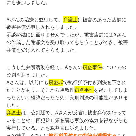
にも参加しました。
Aさんの治療と並行して、
弁護士
は被害のあった店舗に
被害弁償の申し入れをしました。
示談締結には至りませんでしたが、被害店舗にはAさん
の作成した謝罪文を受け取ってもらうことができ、被害
弁償を受け入れてもらえました。
こうした弁護活動を経て、Aさんの
窃盗事件
についての
公判を迎えました。
Aさんは、以前にも
窃盗罪
で執行猶予付き判決を下され
たことがあり、そこから複数件
窃盗事件
を起こしてしま
ったという経緯だったため、実刑判決の可能性がありま
した。
弁護士
は、公判廷で、Aさんが反省し被害弁償を行って
いることや、再犯防止策を講じ家族の協力を得ながらも
実行していることを裁判官に訴えました。
その結果、Aさんは
執行猶予付きの判決を獲得する
こと