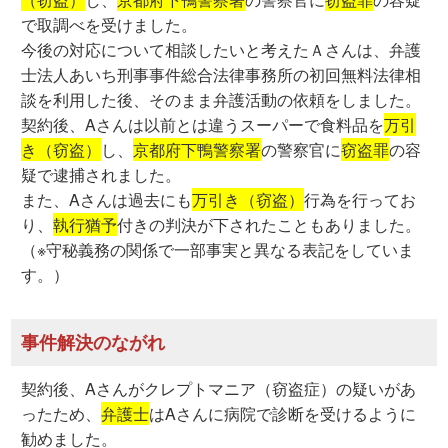
で取調べを受けました。
今後の対応について相談したいと考えたＡさんは、弁護
士法人あいち刑事事件総合法律事務所の初回無料法律相
談を利用した後、そのまま弁護活動の依頼をしました。
契約後、Aさんは以前とは違うスーパーで食料品を
万引
き（窃盗）
し、
京都府下鴨警察署
の警察官に
窃盗罪
の容
疑で逮捕されました。
また、Aさんは過去にも
万引き（窃盗）
行為を行ってお
り、
執行猶予
付きの判決が下されたこともありました。
（※守秘義務の関係で一部事実と異なる表記をしていま
す。）
事件解決のながれ
契約後、Aさんがクレプトマニア（窃盗症）の疑いがあ
ったため、
弁護士
はAさんに病院で診断を受けるように
勧めました。