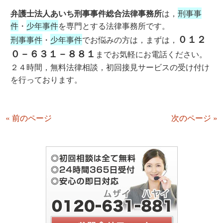
弁護士法人あいち刑事事件総合法律事務所
は，
刑事事
件
・
少年事件
を専門とする法律事務所です。
０１２
刑事事件
・
少年事件
でお悩みの方は，まずは，
０－６３１－８８１
までお気軽にお電話ください。
２４時間，無料法律相談，初回接見サービスの受け付け
を行っております。
« 前のページ
次のページ »