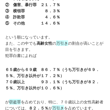
② 傷害、暴行罪 ２１．７％
③ 横領罪 ８．３％
④ 詐欺罪 ４．６％
⑤ その他 １４．６％
という順になっています。
また、この中でも
高齢女性
の
万引き
の割合が高いことが
目を引きます。
犯罪白書によれば
６５歳から６９歳 ８６．７％（うち万引きが６９．
５％、万引き以外が１７．２％）
７０歳以上 ９３．１％（うち万引きが８２．
５％、万引き以外が１０．６％）
が
窃盗罪
を占めており、特に、７０歳以上の女性高齢者
については、
８２．５％
が
万引き
を占めています。