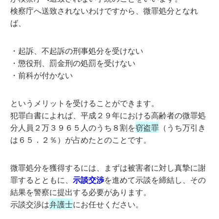
検察庁へ送致されないわけですから、微罪処分となれ
ば、
・起訴、不起訴の刑事処分を受けない
・懲役刑、罰金刑の処罰を受けない
・前科が付かない
というメリットを受けることができます。
犯罪白書によれば、平成２９年における高齢者の微罪処
分人員２万３９６５人のうち８割を
窃盗罪
（うち万引き
は６５．２％）が占めたとのことです。
微罪処分を獲得するには、まずは被害者に対し真摯に謝
罪するとともに、
示談交渉
を進めて示談を締結し、その
結果を警察に提出する必要があります。
示談交渉は
弁護士
にお任せください。