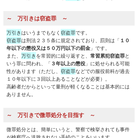
～ 万引きは窃盗罪 ～
万引き
はいうまでもなく
窃盗罪
です。
窃盗罪
は刑法２３５条に規定されており、罰則は「
１０
年以下の懲役又は５０万円以下の罰金
」です。
また、
万引き
を常習的に繰り返すと、
常習累犯窃盗罪
と
いう罪に問われ、「
３年以上の懲役
」に処せられる可能
性があります（ただし、
窃盗罪
などでの服役前科が過去
１０年以下に３回以上あることなどが必要）。
高齢者だからといって量刑が軽くなることは基本的には
ありません。
～ 万引きで微罪処分を目指す ～
微罪処分とは、簡単にいうと、警察で検挙されても事件
が検察庁へ送致されない手続のことをいいます。