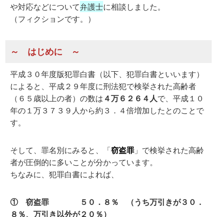
や対応などについて
弁護士
に相談しました。
（フィクションです。）
～ はじめに ～
平成３０年度版犯罪白書（以下、犯罪白書といいます）
によると、平成２９年度に刑法犯で検挙された高齢者
（６５歳以上の者）の数は
４万６２６４人
で、平成１０
年の１万３７３９人から約３．４倍増加したとのことで
す。
そして、罪名別にみると、「
窃盗罪
」で検挙された高齢
者が圧倒的に多いことが分かっています。
ちなみに、犯罪白書によれば、
① 窃盗罪 ５０．８％ （うち万引きが３０．
８％、万引き以外が２０％）