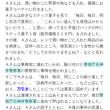
Ａさんは、買い物かごに野菜や魚などを入れ、最後にお
菓子コーナーに行きました。
Ａさんは好きなスナック菓子を見て、「毎日、毎日、同
じ生活で退屈だ。」「これくらい盗んでも迷惑はかから
ないだろう。」と思い、持ってきた手提げバックの中に
スナック菓子１袋（販売価格２１６円）を入れました。
その後、Ａさんは、レジで買い物かごに入れた商品のみ
を精算し、店外へ出たところ、保安員という女性から腕
をつかまれ「どうしてか分かりますよね？」などと言わ
れました。
Ａさんは事務室に連れていかれ、駆け付けた
警視庁石神
井警察署
の警察官に事情を聴かれました。
そこでＡさんは、「毎日、毎日、同じことの繰り返しで
寂しかった。」「話相手が欲しかった。」などと話して
おり、
万引き
したことについては素直に認めています。
Ａさんは逮捕されることはありませんでしたが、後日
警
視庁石神井警察署
に改めて呼ばれることになりました。
Ａさんは、Ａさんの息子とともに、今後の事件の見通し