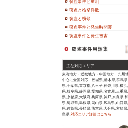
窃盗事件と量刑
窃盗と検挙件数
窃盗と横領
窃盗事件と発生時間帯
窃盗事件と発生被害
主な対応エリア
東海地方・近畿地方・中国地方・九州
中心に全国対応 茨城県,栃木県,群馬県
県,千葉県,東京都,八王子,神奈川県,横浜
県,岐阜県,静岡県,愛知県,名古屋,三重県
県,京都府,大阪府,兵庫県,神戸,奈良県,
県,鳥取県,島根県,岡山県,広島県,山口県
県,佐賀県,長崎県,熊本県,大分県,宮崎県
島県
対応エリア詳細はこちら