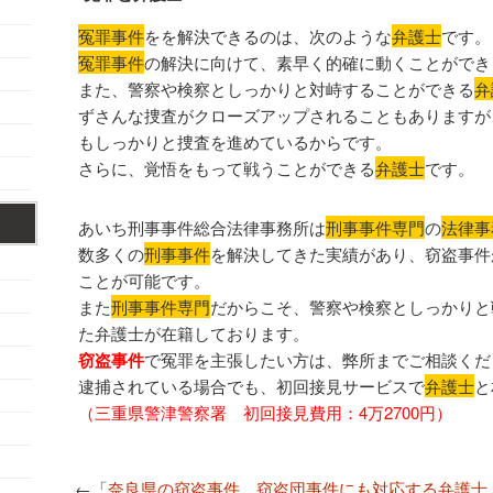
冤罪事件
をを解決できるのは、次のような
弁護士
です。
冤罪事件
の解決に向けて、素早く的確に動くことができ
また、警察や検察としっかりと対峙することができる
弁
ずさんな捜査がクローズアップされることもありますが
もしっかりと捜査を進めているからです。
さらに、覚悟をもって戦うことができる
弁護士
です。
あいち刑事事件総合法律事務所は
刑事事件専門
の
法律事
数多くの
刑事事件
を解決してきた実績があり、窃盗事件
ことが可能です。
また
刑事事件専門
だからこそ、警察や検察としっかりと
た弁護士が在籍しております。
窃盗事件
で冤罪を主張したい方は、弊所までご相談くだ
逮捕されている場合でも、初回接見サービスで
弁護士
と
（三重県警津警察署 初回接見費用：4万2700円）
←「
奈良県の窃盗事件 窃盗団事件にも対応する弁護士