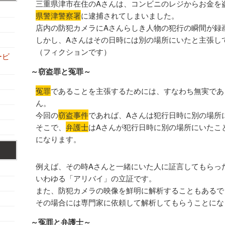
三重県津市在住のAさんは、コンビニのレジからお金を
県警津警察署
に逮捕されてしまいました。
店内の防犯カメラにAさんらしき人物の犯行の瞬間が録
しかし、Aさんはその日時には別の場所にいたと主張し
（フィクションです）
ービ
～窃盗罪と冤罪～
冤罪
であることを主張するためには、すなわち無実であ
ん。
今回の
窃盗事件
であれば、Aさんは犯行日時に別の場所
そこで、
弁護士
はAさんが犯行日時に別の場所にいたこ
になります。
例えば、その時Aさんと一緒にいた人に証言してもらっ
いわゆる「アリバイ」の立証です。
また、防犯カメラの映像を鮮明に解析することもあるで
その場合には専門家に依頼して解析してもらうことにな
～冤罪と弁護士～