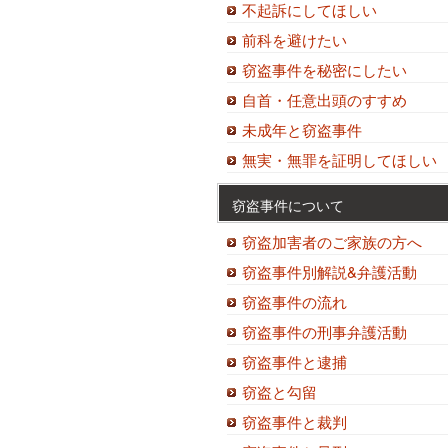
不起訴にしてほしい
前科を避けたい
窃盗事件を秘密にしたい
自首・任意出頭のすすめ
未成年と窃盗事件
無実・無罪を証明してほしい
窃盗事件について
窃盗加害者のご家族の方へ
窃盗事件別解説&弁護活動
窃盗事件の流れ
窃盗事件の刑事弁護活動
窃盗事件と逮捕
窃盗と勾留
窃盗事件と裁判