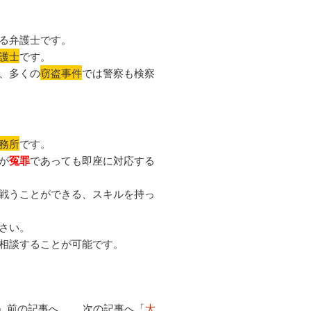
る弁護士です。
護士
です。
、多くの
窃盗事件
では警察も検察
務所
です。
が
冤罪
であっても即座に対応する
戦うことができる、スキルを持っ
さい。
相談することが可能です。
」前の記事へ 次の記事へ「
大