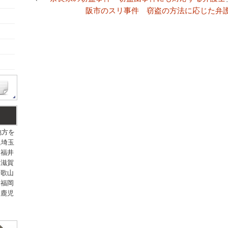
阪市のスリ事件 窃盗の方法に応じた弁
地方を
,埼玉
,福井
,滋賀
和歌山
,福岡
,鹿児