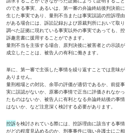
請求することができなかった証拠によって証明すること
のできる事実、あるいは、第一審の弁論終結後判決前に
生じた事実であり、量刑不当または事実誤認の控訴理由
がある場合には、訴訟記録および原裁判所において取り
調べた証拠に現れている事実以外の事実であっても、控
訴趣意書に援用することができます。
量刑不当を主張する場合、原判決後に被害者との示談が
成立したことは、被告人の有利に働きます。
単に、第一審で主張した事情を繰り返すことでは意味が
ありません。
量刑相場との対比、余罪の評価が適切であるか、前提事
実に誤認がないか、原審の事情で正当に評価されなかっ
たものはないか、被告人に有利となる弁論終結後の事情
はないか、など注意深く検討する必要があります。
控訴
を検討されている際には、控訴理由に該当する事情
がどの程度見込めるのか、刑事事件に強い弁護士にご相