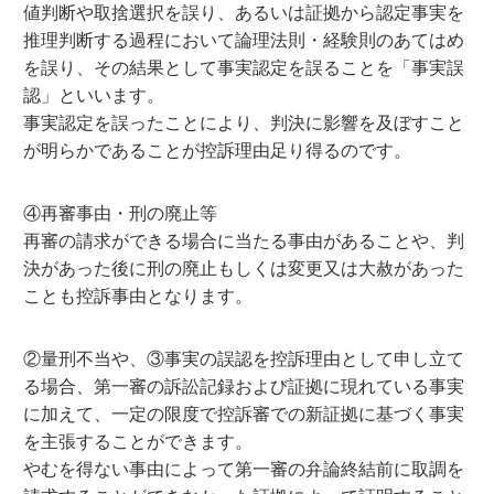
値判断や取捨選択を誤り、あるいは証拠から認定事実を
推理判断する過程において論理法則・経験則のあてはめ
を誤り、その結果として事実認定を誤ることを「事実誤
認」といいます。
事実認定を誤ったことにより、判決に影響を及ぼすこと
が明らかであることが控訴理由足り得るのです。
④再審事由・刑の廃止等
再審の請求ができる場合に当たる事由があることや、判
決があった後に刑の廃止もしくは変更又は大赦があった
ことも控訴事由となります。
②量刑不当や、③事実の誤認を控訴理由として申し立て
る場合、第一審の訴訟記録および証拠に現れている事実
に加えて、一定の限度で控訴審での新証拠に基づく事実
を主張することができます。
やむを得ない事由によって第一審の弁論終結前に取調を