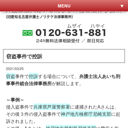
MENU
窃盗事件で控訴
2021/03/25
窃盗
事件で
控訴
する場合について、
弁護士法人あいち刑
事事件総合法律事務所
が解説します。
～事例～
侵入盗事件で
兵庫県芦屋警察署
に逮捕されたAさんは、
その後３件の侵入盗事件で
神戸地方検察庁尼崎支部
に起
訴されました。