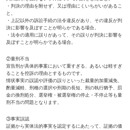
・判決の理由を附せず、又は理由にくいちがいがあるこ
と。
・上記以外の訴訟手続の法令違反があり、その違反が判
決に影響を及ぼすことが明らかである場合。
・法令の適用に誤りがあって、その誤りが判決に影響を
及ぼすことが明らかである場合。
②量刑不当
宣告刑が具体的事案において重すぎる、あるいは軽すぎ
ることを控訴の理由とするものです。
情状事実の誤認や評価の誤りといった裁量的加重減免、
酌量減軽、刑種の選択や刑期の長短、刑の執行猶予、罰
金の換刑処分、選挙権・被選挙権の停止・不停止等も量
刑不当の問題となります。
③事実誤認
証拠から実体法的事実を認定するにあたって、証拠の価