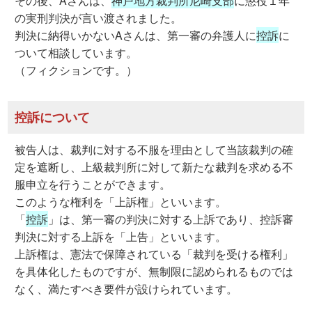
その後、Aさんは、
神戸地方裁判所尼崎支部
に懲役１年
の実刑判決が言い渡されました。
判決に納得いかないAさんは、第一審の弁護人に
控訴
に
ついて相談しています。
（フィクションです。）
控訴について
被告人は、裁判に対する不服を理由として当該裁判の確
定を遮断し、上級裁判所に対して新たな裁判を求める不
服申立を行うことができます。
このような権利を「上訴権」といいます。
「
控訴
」は、第一審の判決に対する上訴であり、控訴審
判決に対する上訴を「上告」といいます。
上訴権は、憲法で保障されている「裁判を受ける権利」
を具体化したものですが、無制限に認められるものでは
なく、満たすべき要件が設けられています。