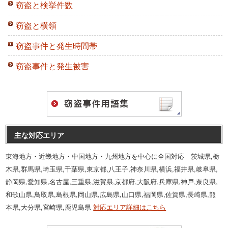
窃盗と検挙件数
窃盗と横領
窃盗事件と発生時間帯
窃盗事件と発生被害
主な対応エリア
東海地方・近畿地方・中国地方・九州地方を中心に全国対応 茨城県,栃
木県,群馬県,埼玉県,千葉県,東京都,八王子,神奈川県,横浜,福井県,岐阜県,
静岡県,愛知県,名古屋,三重県,滋賀県,京都府,大阪府,兵庫県,神戸,奈良県,
和歌山県,鳥取県,島根県,岡山県,広島県,山口県,福岡県,佐賀県,長崎県,熊
本県,大分県,宮崎県,鹿児島県
対応エリア詳細はこちら