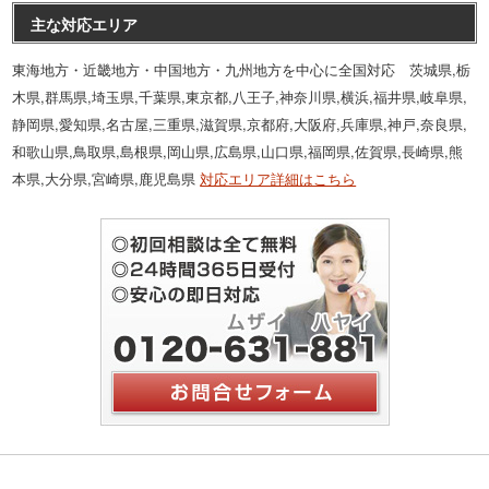
主な対応エリア
東海地方・近畿地方・中国地方・九州地方を中心に全国対応 茨城県,栃
木県,群馬県,埼玉県,千葉県,東京都,八王子,神奈川県,横浜,福井県,岐阜県,
静岡県,愛知県,名古屋,三重県,滋賀県,京都府,大阪府,兵庫県,神戸,奈良県,
和歌山県,鳥取県,島根県,岡山県,広島県,山口県,福岡県,佐賀県,長崎県,熊
本県,大分県,宮崎県,鹿児島県
対応エリア詳細はこちら