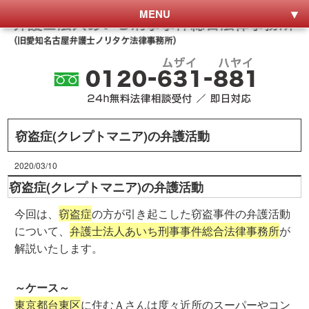
MENU
窃盗症(クレプトマニア)の弁護活動
2020/03/10
窃盗症(クレプトマニア)の弁護活動
今回は、
窃盗症
の方が引き起こした窃盗事件の弁護活動
について、
弁護士法人あいち刑事事件総合法律事務所
が
解説いたします。
～ケース～
東京都台東区
に住むＡさんは度々近所のスーパーやコン