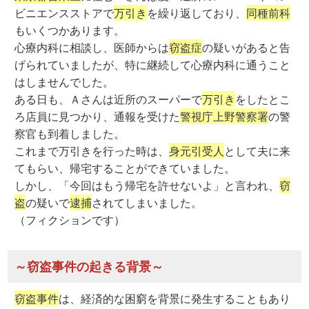
ビニエンスストアで
万引き
を繰り返しており、
同種前科
もいくつかあります。
心療内科に相談し、医師からは
窃盗症
の疑いがあると告
げられていましたが、特に継続して心療内科に通うこと
はしませんでした。
ある日も、Ａさんは近所のスーパーで
万引き
をしたとこ
ろ店員に見つかり、通報を受けた
警視庁上野警察署
の警
察官も到着しました。
これまで万引きを行った時は、
身元引受人
として夫に来
てもらい、帰宅することができていました。
しかし、「今回はもう帰宅を許せないよ」と言われ、
窃
盗
の疑いで
逮捕
されてしまいました。
（フィクションです）
～窃盗事件の起きる背景～
窃盗事件
は、経済的な困窮を背景に発生することもあり