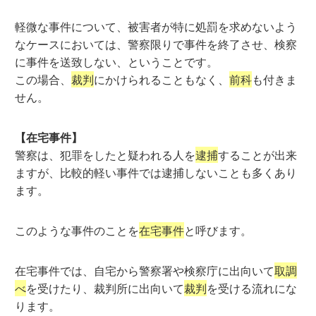
軽微な事件について、被害者が特に処罰を求めないよう
なケースにおいては、警察限りで事件を終了させ、検察
に事件を送致しない、ということです。
この場合、
裁判
にかけられることもなく、
前科
も付きま
せん。
【在宅事件】
警察は、犯罪をしたと疑われる人を
逮捕
することが出来
ますが、比較的軽い事件では逮捕しないことも多くあり
ます。
このような事件のことを
在宅事件
と呼びます。
在宅事件では、自宅から警察署や検察庁に出向いて
取調
べ
を受けたり、裁判所に出向いて
裁判
を受ける流れにな
ります。