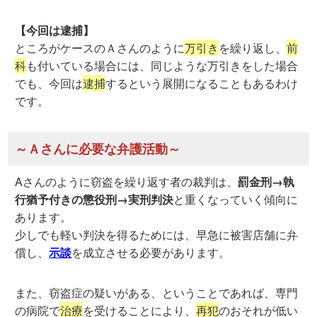
【今回は逮捕】
ところがケースのＡさんのように
万引き
を繰り返し、
前
科
も付いている場合には、同じような万引きをした場合
でも、今回は
逮捕
するという展開になることもあるわけ
です。
～Ａさんに必要な弁護活動～
Aさんのように窃盗を繰り返す者の裁判は、
罰金刑→執
行猶予付きの懲役刑→実刑判決
と重くなっていく傾向に
あります。
少しでも軽い判決を得るためには、早急に被害店舗に弁
償し、
示談
を成立させる必要があります。
また、窃盗症の疑いがある、ということであれば、専門
の病院で
治療
を受けることにより、
再犯
のおそれが低い