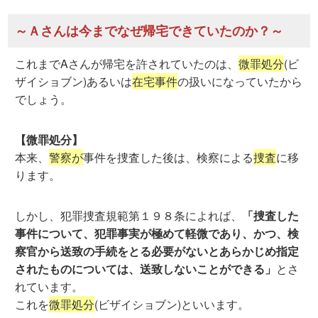
～Ａさんは今までなぜ帰宅できていたのか？～
これまでAさんが帰宅を許されていたのは、
微罪処分
(ビ
ザイショブン)あるいは
在宅事件
の
扱いになっていたから
でしょう。
【微罪処分】
本来、
警察が
事件を捜査した後は、検察による
捜査
に移
ります。
しかし、犯罪捜査規範第１９８条によれば、
「捜査した
事件について、犯罪事実が極めて軽微であり、かつ、検
察官から送致の手続をとる必要がないとあらかじめ指定
されたものについては、送致しないことができる」
とさ
れています。
これを
微罪処分
(ビザイショブン)といいます。